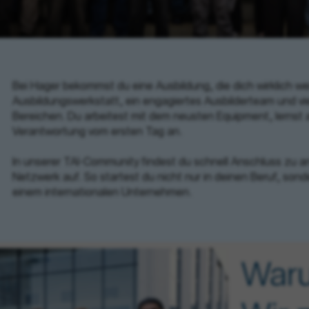
Bei Hager bekommst du eine Ausbildung, die dich wirklich we
Ausbildungswerkstatt, ein engagiertes Ausbilderteam und vie
Bereichen. Du arbeitest mit dem neusten Equipment, lernst
Verantwortung vom ersten Tag an.
In unserer TAI-Community findest du schnell Anschluss zu a
Netzwerk auf. So startest du nicht nur in deinen Beruf, sond
einem internationalen Unternehmen.
War