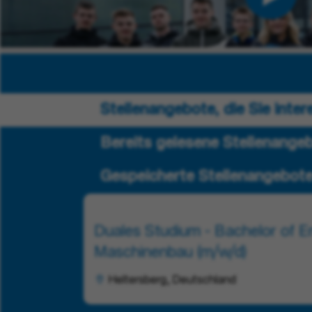
Stellenangebote, die Sie inte
Bereits gelesene Stellenange
Gespeicherte Stellenangebot
Duales Studium - Bachelor of En
Maschinenbau (m/w/d)
Heltersberg, Deutschland