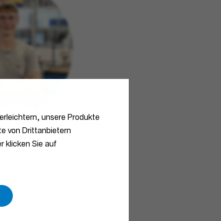
erleichtern, unsere Produkte
e von Drittanbietern
r klicken Sie auf
Mechatroniker - Hager Germany
dung zum Mechatroniker bei
laublich abwechslungsreich.
hen Übungen bis zum
aller Abteilungen am