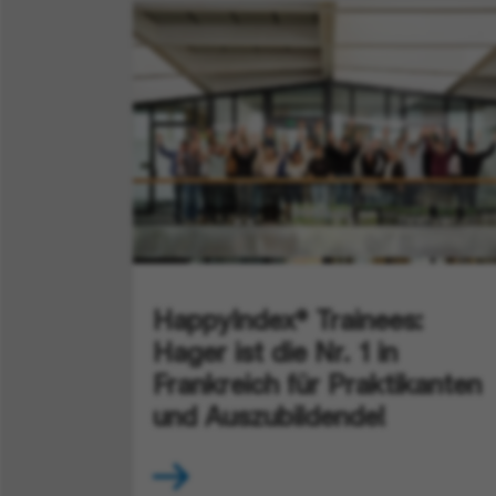
HappyIndex® Trainees:
Hager ist die Nr. 1 in
Frankreich für Praktikanten
und Auszubildende!