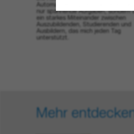
Automatisierungstechnik bietet mir 
nur spannende Aufgaben, sondern 
ein starkes Miteinander zwischen
Auszubildenden, Studierenden und
Ausbildern, das mich jeden Tag
unterstützt.
Mehr entdecke