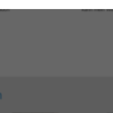
nicht
Standort lern
auch
kann mein Wi
n