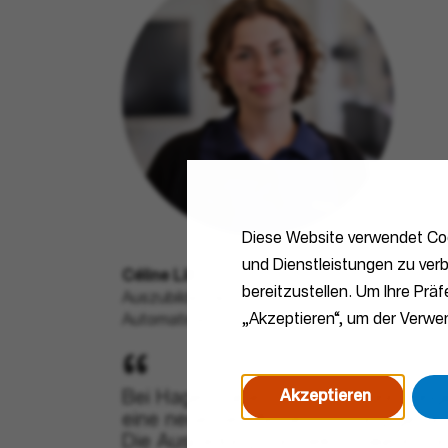
Diese Website verwendet Coo
und Dienstleistungen zu verb
Céline Lill
bereitzustellen. Um Ihre Prä
Auszubildende Elektronikerin für
„Akzeptieren“, um der Verw
Automatisierungstechnik - Hager Germany
Bei Hager habe ich als Quereinsteig
Akzeptieren
eine neue berufliche Richtung gefu
Die Ausbildung zur Elektronikerin für