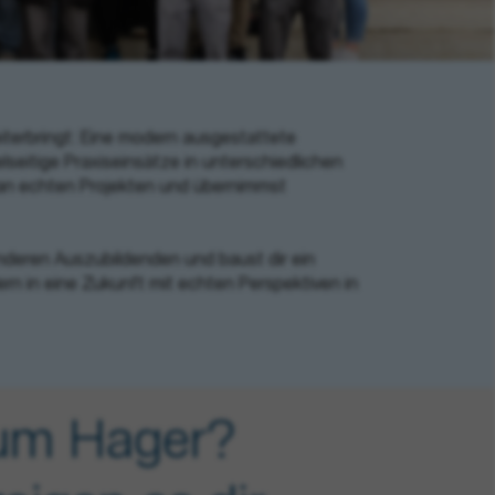
iterbringt: Eine modern ausgestattete
lseitige Praxiseinsätze in unterschiedlichen
 an echten Projekten und übernimmst
nderen Auszubildenden und baust dir ein
ern in eine Zukunft mit echten Perspektiven in
um Hager?