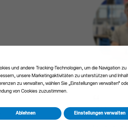
kies und andere Tracking-Technologien, um die Navigation zu 
essern, unsere Marketingaktivitäten zu unterstützen und Inhalt
Mika Vogel
ferenzen zu verwalten, wählen Sie „Einstellungen verwalten“ ode
Auszubildender 
endung von Cookies zuzustimmen.
Meine Ausbil
erin
Ablehnen
Einstellungen verwalten
Hager ist ung
nden.
Von praktisc
Kennenlernen 