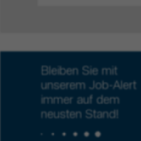
Bleiben Sie mit
unserem Job-Alert
immer auf dem
neusten Stand!