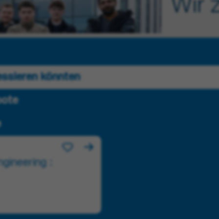
Wir 
ressieren könnten
bote
e
gineering :