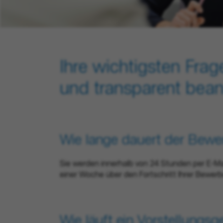
Ihre wichtigsten Frag
und transparent bean
Wie lange dauert der Bew
Sie werden innerhalb von 24 Stunden per E-Mail
einer Woche über den Fortschritt Ihrer Bewer
Wie läuft ein Vorstellungs