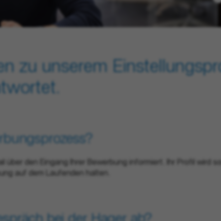
en zu unserem Einstellungspro
twortet.
erbungsprozess?
 über den Eingang Ihrer Bewerbung informiert. Ihr Profil wird so
bung auf dem Laufenden halten.
gespräch bei der Hager ab?