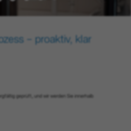
zess – proaktiv, klar
rgfältig geprüft, und wir werden Sie innerhalb