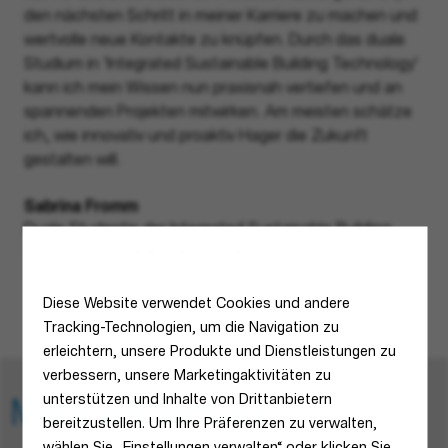
den nächsten Schritt in meiner Karriere zu machen und
den
wertvolle neue Kontakte zu knüpfen. Durch das duale
Unt
Studium in 'Integrated Sustainable Building Technology'
das
kann ich mein Wissen nun praxisnah vertiefen und an
Atm
spannenden Projekten mitwirken. Am meisten schätze
und
ich, wie innovativ und proaktiv Hager die Zukunft
und
gestalten will.
Léo
Aus
Sabrina Fromm
Fra
Duale Studentin der Integrated Sustainable Building
Technology - Hager Deutschland
Diese Website verwendet Cookies und andere
Tracking-Technologien, um die Navigation zu
erleichtern, unsere Produkte und Dienstleistungen zu
verbessern, unsere Marketingaktivitäten zu
unterstützen und Inhalte von Drittanbietern
Mehr entdecken
bereitzustellen. Um Ihre Präferenzen zu verwalten,
wählen Sie „Einstellungen verwalten“ oder klicken Sie