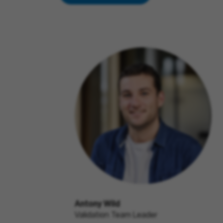
Antony Wild
Validation Team Leader