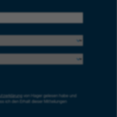
tzerklärung
von Hager gelesen habe und
ss ich den Erhalt dieser Mitteilungen