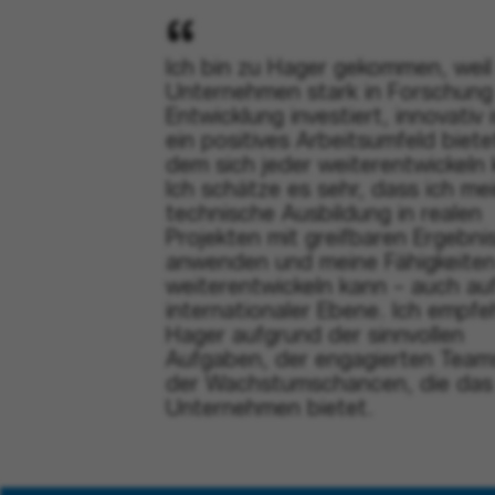
Ich bin zu Hager gekommen, weil
Unternehmen stark in Forschung
Entwicklung investiert, innovativ 
ein positives Arbeitsumfeld bietet
dem sich jeder weiterentwickeln 
Ich schätze es sehr, dass ich me
technische Ausbildung in realen
Projekten mit greifbaren Ergebni
anwenden und meine Fähigkeite
weiterentwickeln kann – auch au
internationaler Ebene. Ich empfe
Hager aufgrund der sinnvollen
Aufgaben, der engagierten Team
der Wachstumschancen, die das
Unternehmen bietet.