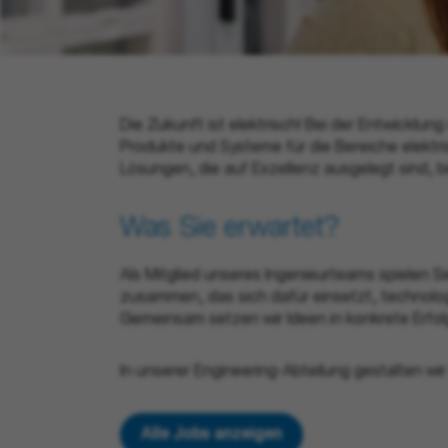
Die Zukunft ist elektrisch! Bei der Entwicklun
Produkte und Systeme für die Bereiche elekt
Lösungen, die auf Exzellenz ausgelegt sind, 
Was Sie
erwartet
?
Als Mitglied unseres Ingenieurteams spielen S
zusammen, das sich dafür einsetzt, technolog
Gemeinsam setzen wir Ideen in konkrete Erfol
In unserer Engineering-Abteilung gestalten wir
Alle Jobs anzeigen