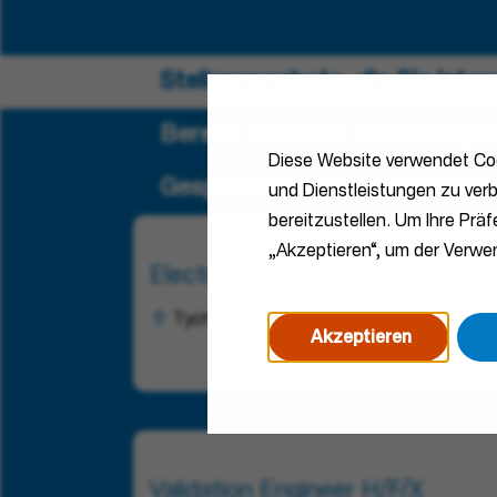
Stellenangebote, die Sie inte
Bereits gelesene Stellenange
Diese Website verwendet Coo
Gespeicherte Stellenangebot
und Dienstleistungen zu verb
bereitzustellen. Um Ihre Prä
„Akzeptieren“, um der Verw
Electrotechnical Engineer (m/f/d
Tychy, Polen
Akzeptieren
Validation Engineer H/F/X