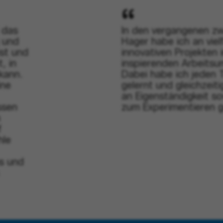
 das
In den vergangenen zw
 und
Hager habe ich an viel
ist und
innovativen Projekten 
, in
inspierenden Arbeitsu
kann.
Dabei habe ich jeden
ine
gelernt und gleichzeit
an Eigenständigkeit so
ssen
zum Experimentieren 
n
f
hle
s und