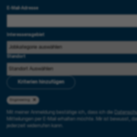
E-Mail-Adresse
Interessensgebiet
Standort
Kriterien hinzufügen
Engineering
Mit meiner Anmeldung bestätige ich, dass ich die
Datenschu
Mitteilungen per E-Mail erhalten möchte. Mir ist bewusst, da
jederzeit widerrufen kann.