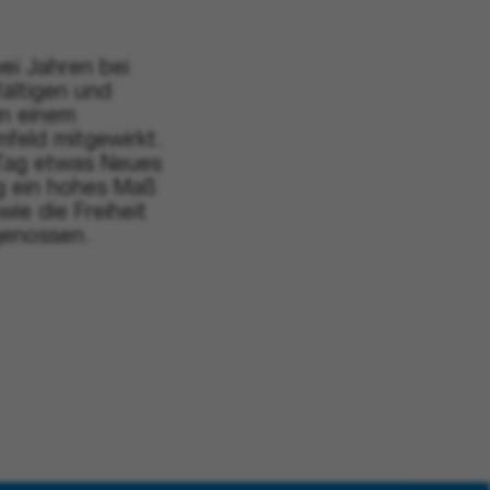
ei Jahren bei
fältigen und
in einem
mfeld mitgewirkt.
 Tag etwas Neues
ig ein hohes Maß
wie die Freiheit
genossen.