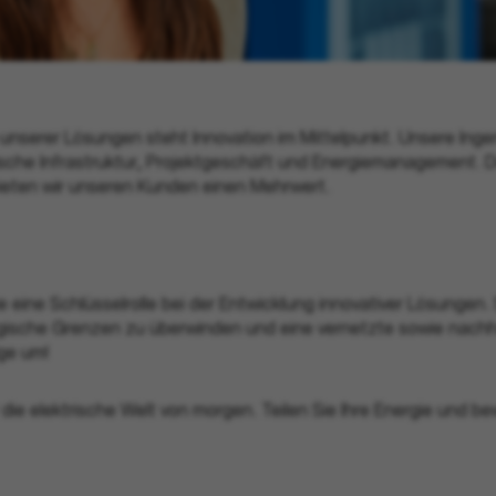
g unserer Lösungen steht Innovation im Mittelpunkt. Unsere Inge
rische Infrastruktur, Projektgeschäft und Energiemanagement. 
bieten wir unseren Kunden einen Mehrwert.
ie eine Schlüsselrolle bei der Entwicklung innovativer Lösungen
ische Grenzen zu überwinden und eine vernetzte sowie nachhal
ge um!
 die elektrische Welt von morgen. Teilen Sie Ihre Energie und b