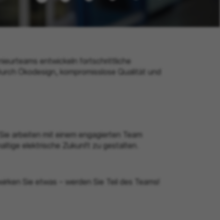
nieurteams entwickeln fortschrittliche
Durch Ökodesign, kompromisslose Qualität und
. Sie arbeiten mit einem engagierten Team
tige elektrische Zukunft zu gestalten.
ewirken Sie etwas – werden Sie Teil des Teams!