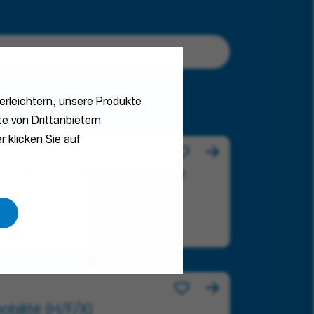
erleichtern, unsere Produkte
e von Drittanbietern
r klicken Sie auf
ineer (m/f/d)- Low Voltage
bilité (H/F/X)