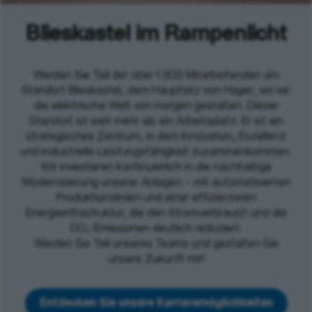
Blieskastel im Rampenlicht
Werden Sie Teil der über 1.900 Mitarbeitenden am
Standort Blieskastel, dem Hauptsitz von Hager, wo wir
die elektrische Welt von morgen gestalten. Dieser
Standort ist weit mehr als ein Arbeitsplatz: Er ist ein
strategisches Zentrum, in dem Innovation, Exzellenz
und industrielle Leistungsfähigkeit zusammenkommen.
Wir investieren kontinuierlich in die nachhaltige
Modernisierung unserer Anlagen – mit automatisierten
Produktionslinien und einer effizienteren
Energieinfrastruktur, die den Stromverbrauch und die
CO₂-Emissionen deutlich reduziert.
Werden Sie Teil unseres Teams und gestalten Sie
unsere Zukunft mit!
Entdecken Sie unsere Karrieremöglichkeiten