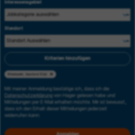
Interessensgebiet
Standort
Kriterien hinzufügen
Blieskastel, Saarland (City)
Mit meiner Anmeldung bestätige ich, dass ich die
Datenschutzerklärung
von Hager gelesen habe und
Mitteilungen per E-Mail erhalten möchte. Mir ist bewusst,
dass ich den Erhalt dieser Mitteilungen jederzeit
widerrufen kann.
Anmelden