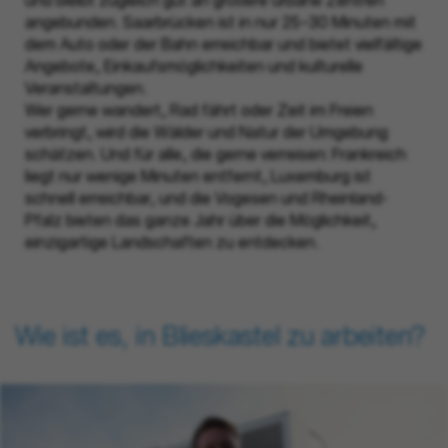
und bleibt zugleich gut an größere urbane Zentren
angebunden. Saarbrücken ist in nur 25–30 Minuten mit
dem Auto oder der Bahn erreichbar und bietet vielfältige
Angebote, Einkaufsmöglichkeiten und kulturelle
Veranstaltungen.
Wer gerne wandert, Rad fährt oder Zeit im Freien
verbringt, wird die Wälder und Natur der Umgebung
schätzen. Und für alle, die gerne verreisen: Frankreich
liegt nur wenige Minuten entfernt, Luxemburg ist
schnell erreichbar, und die Vogesen und Rheinland-
Pfalz bieten das ganze Jahr über die Möglichkeit,
einzigartige Landschaften zu entdecken.
Wie ist es, in Blieskastel zu arbeiten?