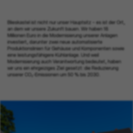
Blieskastel ist nicht nur unser Hauptsitz – es ist der Ort,
an dem wir unsere Zukunft bauen. Wir haben 18
Millionen Euro in die Modernisierung unserer Anlagen
investiert, darunter zwei neue automatisierte
Produktionslinien für Gehäuse und Komponenten sowie
eine leistungsfähigere Kühlanlage. Und weil
Modernisierung auch Verantwortung bedeutet, haben
wir uns ein ehrgeiziges Ziel gesetzt: die Reduzierung
unserer CO₂-Emissionen um 50 % bis 2030.