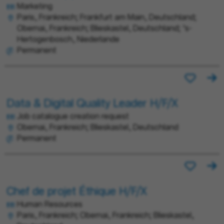
Marketing
Paris, Frankreich; Frankfurt am Main, Deutschland;
Obernai, Frankreich; Blieskastel, Deutschland; ’s-
Hertogenbosch, Niederlande
Permanent
Data & Digital Quality Leader H/F/X
Job catalogue creation request
Obernai, Frankreich; Blieskastel, Deutschland
Permanent
Chef de projet Éthique H/F/X
Human Resources
Paris, Frankreich; Obernai, Frankreich; Blieskastel,