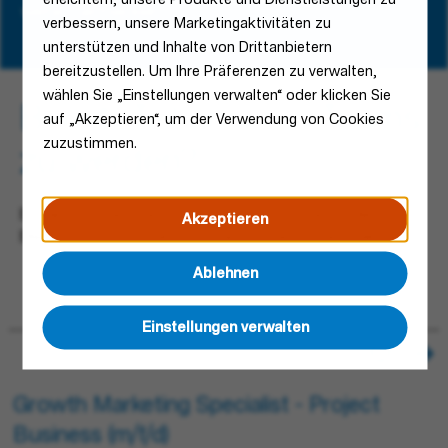
weiterzuentwickeln.
verbessern, unsere Marketingaktivitäten zu
unterstützen und Inhalte von Drittanbietern
bereitzustellen. Um Ihre Präferenzen zu verwalten,
wählen Sie „Einstellungen verwalten“ oder klicken Sie
Bereit, Teil unseres Teams
auf „Akzeptieren“, um der Verwendung von Cookies
zuzustimmen.
zu werden?
Entdecken Sie eine Auswahl aktuell offener Stellen in
Akzeptieren
Blieskastel. Wir freuen uns darauf, Sie kennenzulernen.
Ablehnen
Einstellungen verwalten
Growth Marketing Specialist - Project
Business (m/f/d)