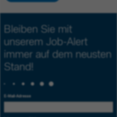
Bleiben Sie mit
unserem Job-Alert
immer auf dem neusten
Stand!
E-Mail-Adresse