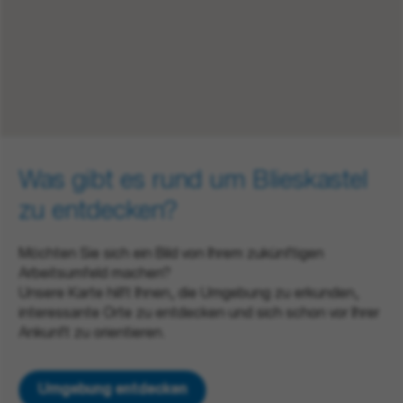
Was gibt es rund um Blieskastel
zu entdecken?
Möchten Sie sich ein Bild von Ihrem zukünftigen
Arbeitsumfeld machen?
Unsere Karte hilft Ihnen, die Umgebung zu erkunden,
interessante Orte zu entdecken und sich schon vor Ihrer
Ankunft zu orientieren.
Umgebung entdecken