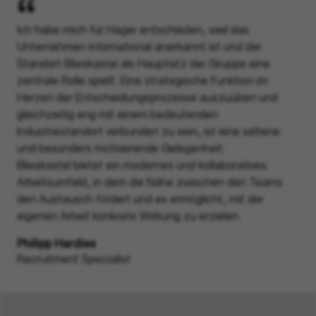
Ich habe mich für Hager entschieden, weil das
Unternehmen international anerkannt ist und der
Standort Blieskastel als Hauptsitz der Gruppe eine
zentrale Rolle spielt. Eine strategische Funktion im
Herzen der Entscheidungsprozesse auszuüben und
gleichzeitig eng mit einem bedeutenden
Industriestandort verbunden zu sein, ist eine seltene
und besonders motivierende Gelegenheit.
Blieskastel bietet ein modernes und kollaboratives
Arbeitsumfeld, in dem die Nähe zwischen den Teams
den Austausch fördert und es ermöglicht, mit der
eigenen Arbeit konkrete Wirkung zu erzielen.
Philipp Hardies
Recruitment Specialist