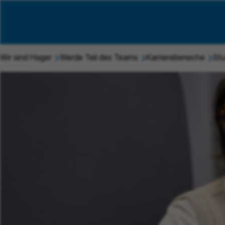
Wir sind Hager
Werde Teil des Teams
Karrierebereiche
Stu