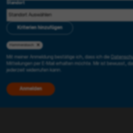
Standort
Kriterien hinzufügen
Hammersbach
Mit meiner Anmeldung bestätige ich, dass ich die
Datenschu
Mitteilungen per E-Mail erhalten möchte. Mir ist bewusst, da
jederzeit widerrufen kann.
Anmelden