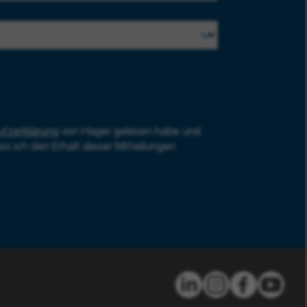
tzerklärung
von Hager gelesen habe und
ss ich den Erhalt dieser Mitteilungen