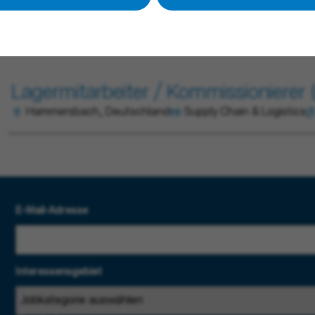
Elektroniker/Mechatroniker für Betr
Hammersbach, Deutschland
Supply Chain & Logistics
Lagermitarbeiter / Kommissionierer 
Hammersbach, Deutschland
Supply Chain & Logistics
E-Mail-Adresse
Interessensgebiet