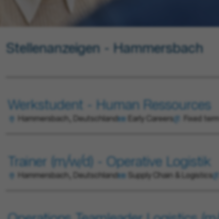
Stellenanzeigen - Hammersbach
Werkstudent - Human Ressources
Hammersbach, Deutschland
Early Careers
Fixed ter
Trainer (m/w/d) - Operative Logistik
Hammersbach, Deutschland
Supply Chain & Logistics