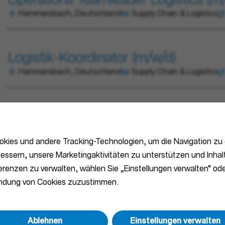
Operations Teamleader Logistics (m
Hammersbach, Deutschland
Supply Chain & Logistics
Logistik-Koordinator (m/w/d)
Hammersbach, Deutschland
Supply Chain & Logistics
Mitarbeiter YARD Management (m/w
Hammersbach, Deutschland
Supply Chain & Logistics
kies und andere Tracking-Technologien, um die Navigation zu 
essern, unsere Marketingaktivitäten zu unterstützen und Inhalt
ferenzen zu verwalten, wählen Sie „Einstellungen verwalten“ ode
Transport Disponent (m/w/d)
endung von Cookies zuzustimmen.
Hammersbach, Deutschland
Supply Chain & Logistics
Ablehnen
Einstellungen verwalten