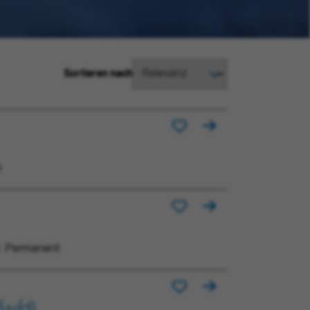
Sortieren nach
m
Permanent