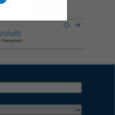
iebstechnik (m/w/d)
Permanent
(m/w/d)
Permanent