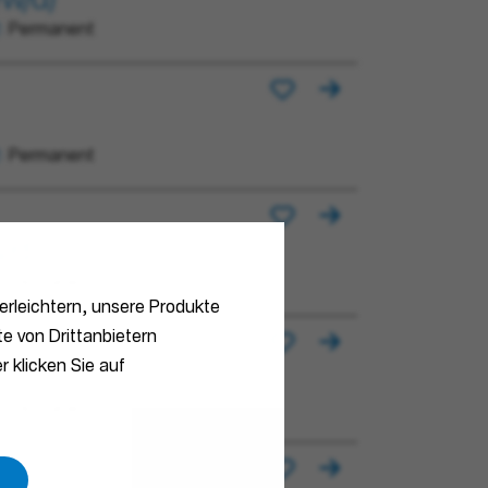
/w/d)
Permanent
Permanent
/d)
Permanent
erleichtern, unsere Produkte
e von Drittanbietern
r klicken Sie auf
Permanent