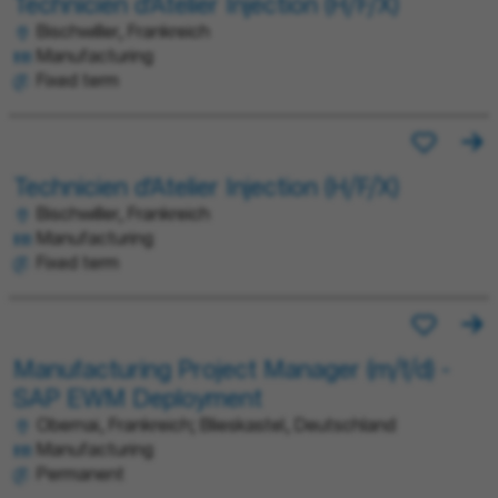
Technicien d'Atelier Injection (H/F/X)
Bischwiller, Frankreich
Manufacturing
Fixed term
Technicien d'Atelier Injection (H/F/X)
Bischwiller, Frankreich
Manufacturing
Fixed term
Manufacturing Project Manager (m/f/d) -
SAP EWM Deployment
Obernai, Frankreich; Blieskastel, Deutschland
Manufacturing
Permanent