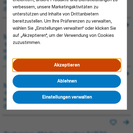
Manufacturing
verbessern, unsere Marketingaktivitäten zu
Permanent
unterstützen und Inhalte von Drittanbietern
bereitzustellen. Um Ihre Präferenzen zu verwalten,
wählen Sie „Einstellungen verwalten“ oder klicken Sie
auf „Akzeptieren“, um der Verwendung von Cookies
Maintenance Manager
zuzustimmen.
Arenzano, Italien; Genova, Italien
Manufacturing
Permanent
Akzeptieren
Ablehnen
Maintenance Technician M/F/D
Telford, Vereinigtes Königreich
Einstellungen verwalten
Manufacturing
Permanent