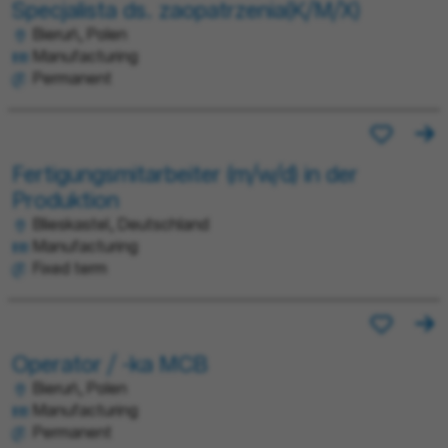
Specjalista ds. zaopatrzenia(K/M/X)
Bieruń, Polen
Manufacturing
Permanent
Fertigungsmitarbeiter (m/w/d) in der
Produktion
Blieskastel, Deutschland
Manufacturing
Fixed term
Operator / -ka MCB
Bieruń, Polen
Manufacturing
Permanent