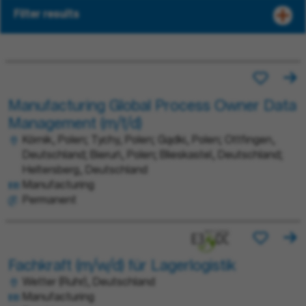
Filter results
Manufacturing Global Process Owner Data
Management (m/f/d)
Kórnik, Polen; Tychy, Polen; Gądki, Polen; Ottfingen,
Deutschland; Bieruń, Polen; Blieskastel, Deutschland;
Heltersberg, Deutschland
Manufacturing
Permanent
Fachkraft (m/w/d) für Lagerlogistik
Wetter (Ruhr), Deutschland
Manufacturing