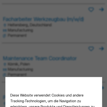
Facharbeiter Werkzeugbau (m/w/d)
Heltersberg, Deutschland
Manufacturing
Permanent
Maintenance Team Coordinator
Kórnik, Polen
Manufacturing
Permanent
Diese Website verwendet Cookies und andere
Plant Quality Specialist
Tracking-Technologien, um die Navigation zu
Porcia, Italien
erleichtern, unsere Produkte und Dienstleistungen zu