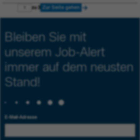
Zur Seite gehen
zu 3
Bleiben Sie mit
unserem Job-Alert
immer auf dem neusten
Stand!
E-Mail-Adresse