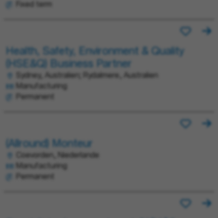
Fixed term
Health, Safety, Environment & Quality
(HSE&Q) Business Partner
Sydney, Australien; Rydalmere, Australien
Manufacturing
Permanent
(Allround) Monteur
Coevorden, Niederlande
Manufacturing
Permanent