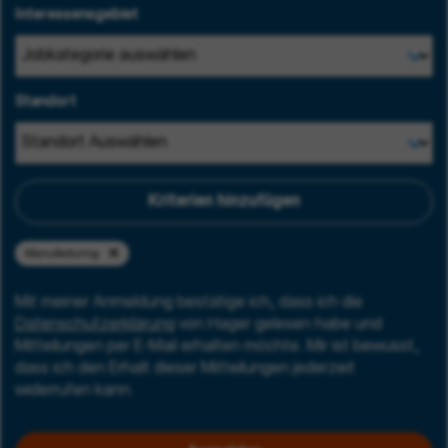
Interessensgebiet
Standort
Kriterien hinzufügen
Manufacturing
Mit meiner Anmeldung bestätige ich, dass ich die
Datenschutzerklärung
von Hager gelesen habe und
Mitteilungen per E-Mail erhalten möchte. Mir ist bewusst,
dass ich den Erhalt dieser Mitteilungen jederzeit
widerrufen kann.