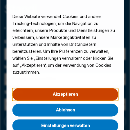
Stand!
Diese Website verwendet Cookies und andere
Tracking-Technologien, um die Navigation zu
erleichtern, unsere Produkte und Dienstleistungen zu
verbessern, unsere Marketingaktivitäten zu
E-Mail-Adresse
unterstützen und Inhalte von Drittanbietern
bereitzustellen. Um Ihre Präferenzen zu verwalten,
wählen Sie „Einstellungen verwalten“ oder klicken Sie
auf „Akzeptieren“, um der Verwendung von Cookies
Interessensgebiet
zuzustimmen.
Standort
Akzeptieren
Ablehnen
Kriterien hinzufügen
Einstellungen verwalten