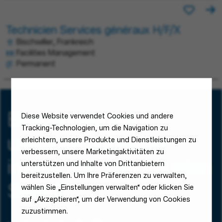
Technicien Services généraux H/F/X
Bischwiller, Frankreich
Facilities Management
Permanent
Bleiben Sie mit
Diese Website verwendet Cookies und andere
Tracking-Technologien, um die Navigation zu
unserem Job-Alert
erleichtern, unsere Produkte und Dienstleistungen zu
verbessern, unsere Marketingaktivitäten zu
immer auf dem neusten
unterstützen und Inhalte von Drittanbietern
bereitzustellen. Um Ihre Präferenzen zu verwalten,
Stand!
wählen Sie „Einstellungen verwalten“ oder klicken Sie
auf „Akzeptieren“, um der Verwendung von Cookies
zuzustimmen.