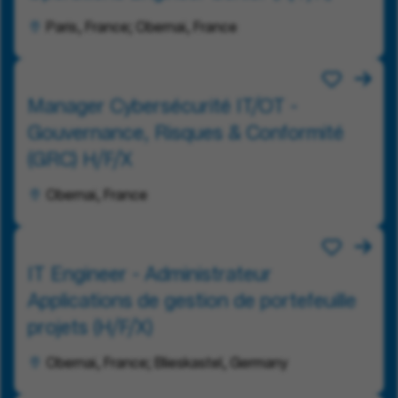
Paris, France; Obernai, France
Manager Cybersécurité IT/OT -
Gouvernance, Risques & Conformité
(GRC) H/F/X
Obernai, France
IT Engineer - Administrateur
Applications de gestion de portefeuille
projets (H/F/X)
Obernai, France; Blieskastel, Germany