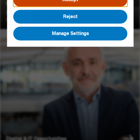
FAQ's
Find answers to candidates’ top questions about our
Reject
recruitment process.
Manage Settings
Digital & IT Opportunities