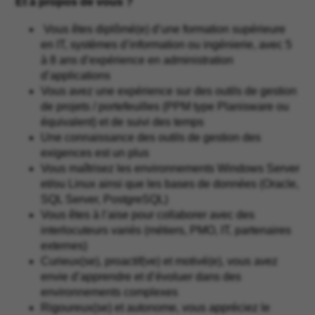
Et à propos de vous ?
Vous êtes diplômé(e) d’une formation supérieure
en IT, systèmes d’information ou ingénierie, avec 5
à 8 ans d’expérience en administration
d’applications
Vous avez une expérience sur des outils de gestion
de projets / portefeuilles (PPM type Planisware ou
équivalent) et de suivi des temps
Une connaissance des outils de gestion des
exigences est un plus
Vous maîtrisez les environnements Windows Server
et/ou Linux ainsi que les bases de données (Oracle,
SQL Server, PostgreSQL)
Vous êtes à l’aise pour collaborer avec des
interlocuteurs variés (métiers, PMO, IT, partenaires
externes)
Curieux(se), proactif(ve) et motivé(e), vous avez
envie d’apprendre et d’évoluer dans des
environnements complexes
Rigoureux(se) et autonome, vous appréciez le