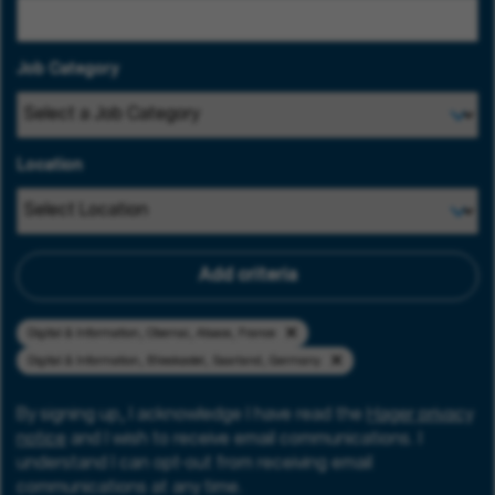
Job Category
Location
Add criteria
Digital & Information, Obernai, Alsace, France
Digital & Information, Blieskastel, Saarland, Germany
By signing up, I acknowledge I have read the
Hager privacy
notice
and I wish to receive email communications. I
understand I can opt-out from receiving email
communications at any time.