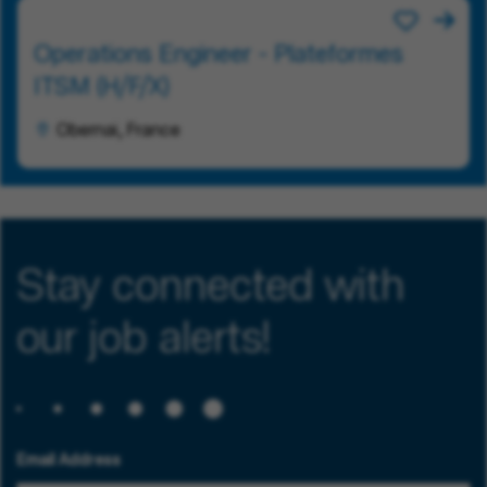
Operations Engineer - Plateformes
ITSM (H/F/X)
Obernai, France
Stay connected with
our job alerts!
Email Address