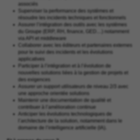
associés
Superviser la performance des systèmes et
résoudre les incidents techniques et fonctionnels
Assurer l’intégration des outils avec les systèmes
du Groupe (ERP, RH, finance, GED…) notamment
via API et middleware
Collaborer avec les éditeurs et partenaires externes
pour le suivi des incidents et les évolutions
applicatives
Participer à l’intégration et à l’évolution de
nouvelles solutions liées à la gestion de projets et
des exigences
Assurer un support utilisateurs de niveau 2/3 avec
une approche orientée solutions
Maintenir une documentation de qualité et
contribuer à l’amélioration continue
Anticiper les évolutions technologiques de
l’architecture de la solution, notamment dans le
domaine de l’intelligence artificielle (IA).