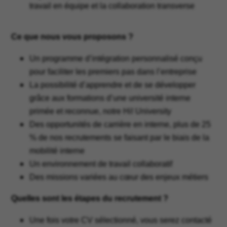
travail en équipe et la collaboration transverse
Ce que nous vous proposons ?
Un programme d’intégration personnalisé conçu
pour faciliter les premiers pas dans l’entreprise
La possibilité d’apprendre et de se développer
grâce aux formations d’une université interne
primée et reconnue, notre Hi! University
Des opportunités de carrière en interne, plus de 25
% de nos recrutements se faisant par le biais de la
mobilité interne
Un environnement de travail collaboratif
Des missions variées au cœur des enjeux métiers
Quelles sont les étapes du recrutement ?
Une fois votre CV sélectionné, vous serez contacté