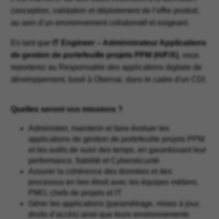
conception, validation et déploiement de l’offre produit,
au sein d’un environnement collaboratif et exigeant.
En tant que
IT Engineer – Administrateur Applications
de gestion de portefeuille projets PPM (H/F/X)
, vous
reporterez au Responsable des applications digitale de
développement, basé à Obernai, dans le cadre d'un CDI.
Quelles seront vos missions ?
Administrer, maintenir et faire évoluer les
applications de gestion de portefeuille projets PPM
et les outils de suivi des temps, en garantissant leur
performance, fiabilité et Cybersécurité
Assurer la cohérence des données et des
processus en lien étroit avec les équipes métiers,
PMO, chefs de projets et IT
Gérer les applications (paramétrage, mises à jour,
droits d’accès) ainsi que leurs environnements