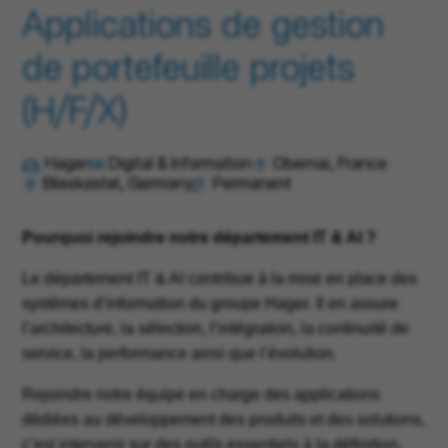
Applications de gestion
de portefeuille projets
(H/F/X)
Hager
Digital & Information
Obernai, France
Blieskastel, Germany
Permanent
Pourquoi rejoindre notre département IT & AI ?
Le département IT & AI contribue à la mise en place des
systèmes d’information du groupe Hager. Il en assure
l’architecture, la sélection, l’intégration, la continuité de
service, la performance ainsi que l’évolution.
Rejoindre notre équipe en charge des applications
dédiées au développement des produits et des solutions,
c’est intervenir sur des outils essentiels à la définition,