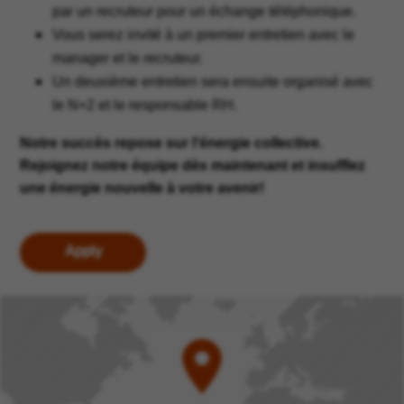
par un recruteur pour un échange téléphonique.
Vous serez invité à un premier entretien avec le
manager et le recruteur.
Un deuxième entretien sera ensuite organisé avec
le N+2 et le responsable RH.
Notre succès repose sur l'énergie collective.
Rejoignez notre équipe dès maintenant et insufflez
une énergie nouvelle à votre avenir!
Apply