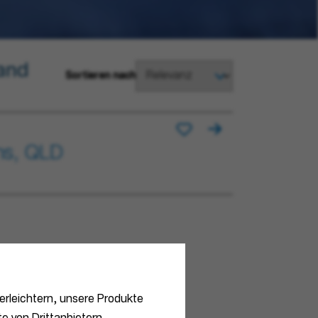
land
Sortieren nach
rns, QLD
erleichtern, unsere Produkte