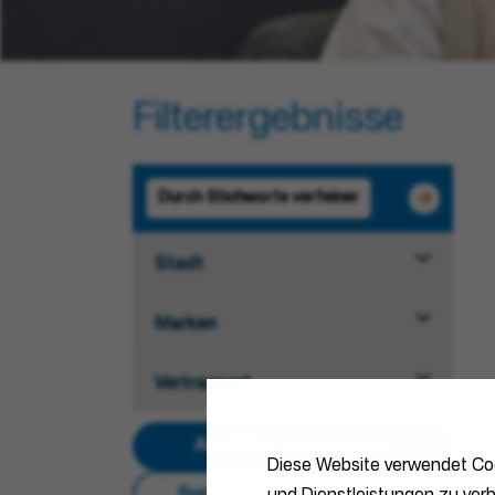
Filterergebnisse
Stadt
Marken
Vertragsart
Alle Filter zurücksetzen
Diese Website verwendet Coo
Suchfilter für die Forschung