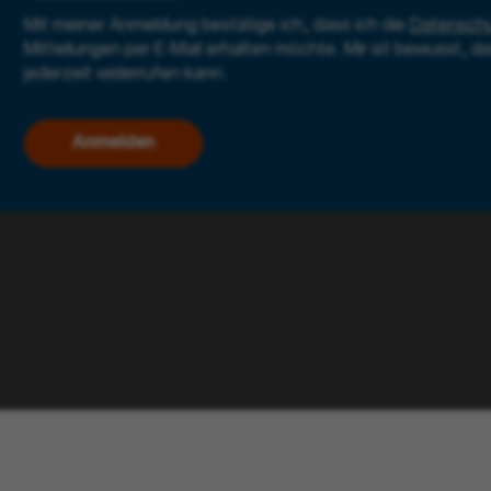
Mit meiner Anmeldung bestätige ich, dass ich die
Datenschu
Mitteilungen per E-Mail erhalten möchte. Mir ist bewusst, da
jederzeit widerrufen kann.
Anmelden