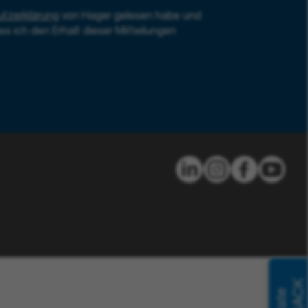
tzerklärung
von Hager gelesen habe und
ss ich den Erhalt dieser Mitteilungen