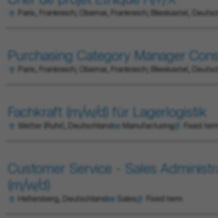
Chef de projet Éthique H/F/X
Paris, Frankreich; Obernai, Frankreich; Blieskastel, Deuts
Purchasing Category Manager Cons
Paris, Frankreich; Obernai, Frankreich; Blieskastel, Deuts
Fachkraft (m/w/d) für Lagerlogistik
Wetter (Ruhr), Deutschland
Manufacturing
Fixed ter
Customer Service - Sales Administr
(m/w/d)
Heltersberg, Deutschland
Sales
Fixed term