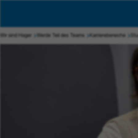
Wir sind Hager
Werde Teil des Teams
Karrierebereiche
Stu