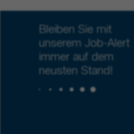
Bleiben Sie mit
unserem Job-Alert
immer auf dem
neusten Stand!