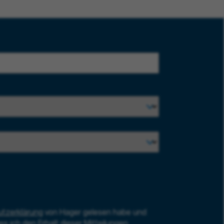
tzerklärung
von Hager gelesen habe und
ss ich den Erhalt dieser Mitteilungen