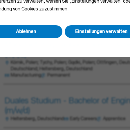
ferenzen zu verwalten, wählen Sie „Einstellungen verwalten“ ode
Paris, Frankreich; Frankfurt am Main, Deutschland; Obernai
endung von Cookies zuzustimmen.
Hertogenbosch, Niederlande
Marketing
Permanent
Ablehnen
Einstellungen verwalten
Manufacturing Global Process Ow
(m/f/d)
Kórnik, Polen; Tychy, Polen; Gądki, Polen; Ottfingen, Deut
Deutschland; Heltersberg, Deutschland
Manufacturing
Permanent
Duales Studium - Bachelor of Engi
(m/w/d)
Heltersberg, Deutschland
Early Careers
Apprentice