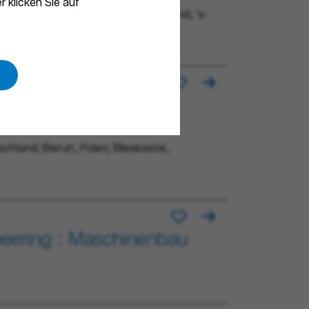
r klicken Sie auf
, Frankreich; Blieskastel, Deutschland; ’s-
ner Data Management
schland; Bieruń, Polen; Blieskastel,
neering : Maschinenbau