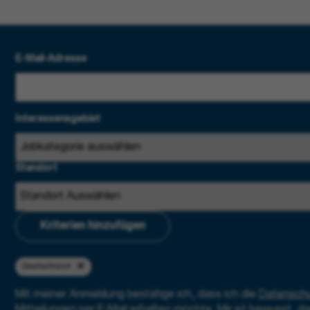
E-Mail-Adresse
Interessensgebiet
Standort
Kriterien hinzufügen
Deutschland
Mit meiner Anmeldung bestätige ich, dass ich die
Datenschu
Mitteilungen per E-Mail erhalten möchte. Mir ist bewusst, da