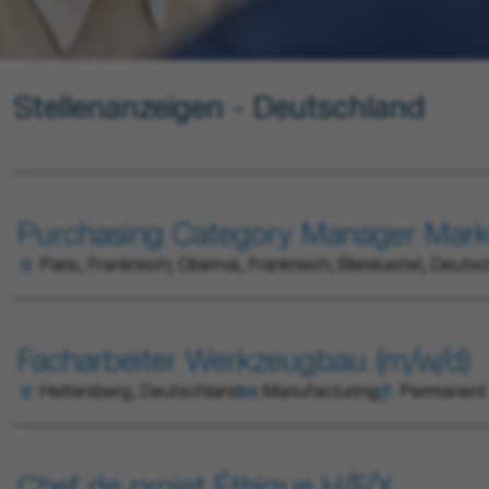
Stellenanzeigen - Deutschland
Purchasing Category Manager Mark
Paris, Frankreich; Obernai, Frankreich; Blieskastel, Deuts
Facharbeiter Werkzeugbau (m/w/d)
Heltersberg, Deutschland
Manufacturing
Permanent