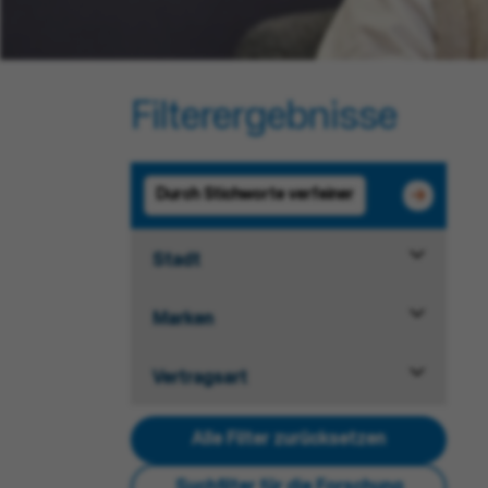
Filterergebnisse
Stadt
Marken
Vertragsart
Alle Filter zurücksetzen
Suchfilter für die Forschung