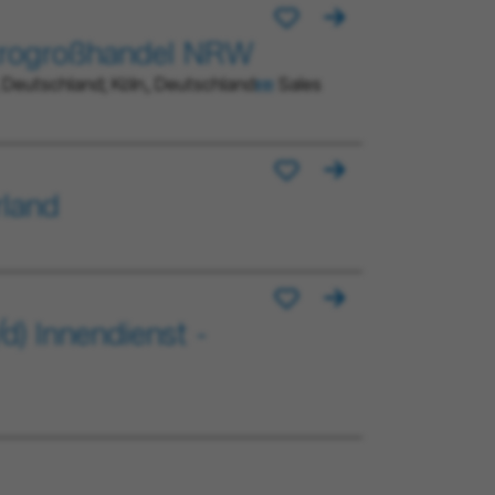
trogroßhandel NRW
 Deutschland; Köln, Deutschland
Sales
rland
/d) Innendienst -