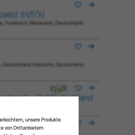
alist (H/F/X)
i, Frankreich; Blieskastel, Deutschland
, Deutschland; Karlsruhe, Deutschland
ßendienst - Ostdeutschland
manent
erleichtern, unsere Produkte
e von Drittanbietern
ct Business (m/f/d)