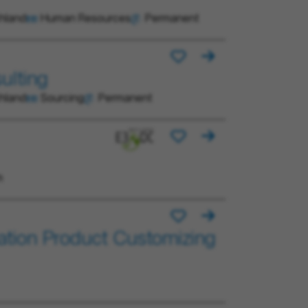
chland
Human Resources
Permanent
ulting
chland
Sourcing
Permanent
m
ation Product Customizing