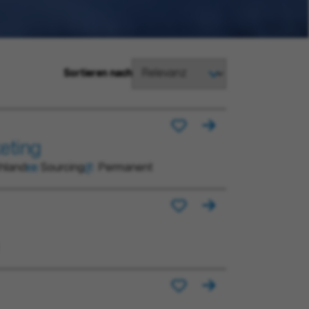
Sortieren nach
eting
chland
Sourcing
Permanent