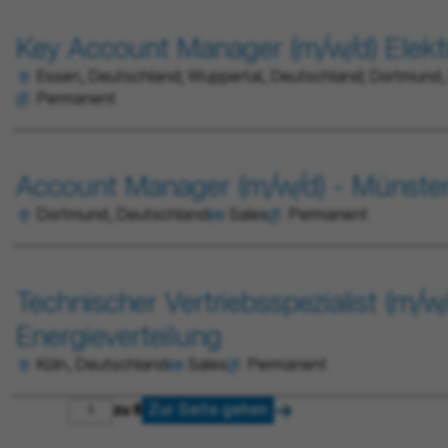
Key Account Manager (m/w/d) Elek
Essen, Deutschland; Wuppertal, Deutschland; Dortmund,
Permanent
Account Manager (m/w/d) - Münste
Dortmund, Deutschland
Sales
Permanent
Technischer Vertriebsspezialist (m/w
Energieverteilung
Köln, Deutschland
Sales
Permanent
Zur Seite gehen
zu 6