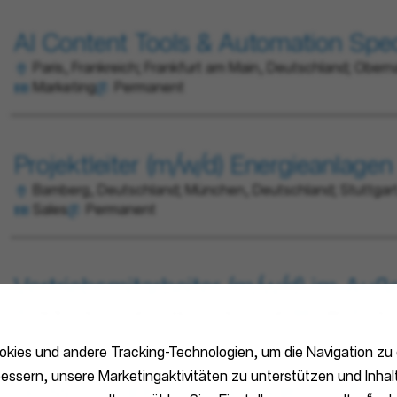
AI Content Tools & Automation Speci
Paris, Frankreich; Frankfurt am Main, Deutschland; Oberna
Marketing
Permanent
Projektleiter (m/w/d) Energieanlagen
Bamberg, Deutschland; München, Deutschland; Stuttgart
Sales
Permanent
Vertriebsmitarbeiter (m/w/d) im Au
Berlin, Deutschland; Leipzig, Deutschland
Sales
Per
kies und andere Tracking-Technologien, um die Navigation zu 
essern, unsere Marketingaktivitäten zu unterstützen und Inhalt
Growth Marketing Specialist - Proje