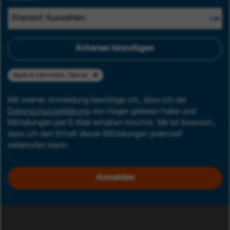
Kriterien hinzufügen
Digital & Information, Obernai
Mit meiner Anmeldung bestätige ich, dass ich die
Datenschutzerklärung
von Hager gelesen habe und
Mitteilungen per E-Mail erhalten möchte. Mir ist bewusst,
dass ich den Erhalt dieser Mitteilungen jederzeit
widerrufen kann.
Anmelden