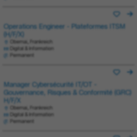
Operations Engineer - Plateformes ITSM
(H/F/X)
Obernai, Frankreich
Digital & Information
Permanent
Manager Cybersécurité IT/OT -
Gouvernance, Risques & Conformité (GRC)
H/F/X
Obernai, Frankreich
Digital & Information
Permanent