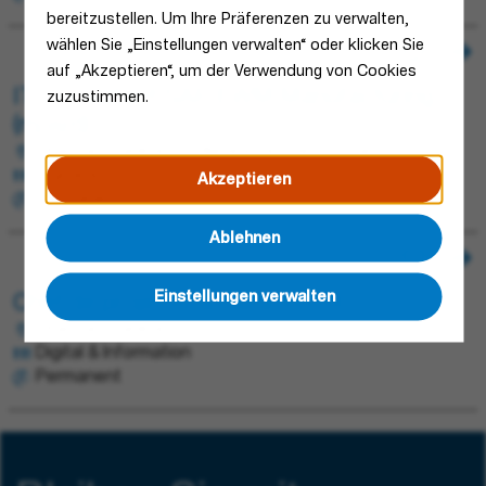
bereitzustellen. Um Ihre Präferenzen zu verwalten,
wählen Sie „Einstellungen verwalten“ oder klicken Sie
auf „Akzeptieren“, um der Verwendung von Cookies
IT Consultant SAP EWM Manufacturing
zuzustimmen.
(m/w/d)
Obernai, Frankreich; Blieskastel, Deutschland
Digital & Information
Akzeptieren
Permanent
Ablehnen
Einstellungen verwalten
Chef de projet AI & Data (H/F/X)
Obernai, Frankreich
Digital & Information
Permanent