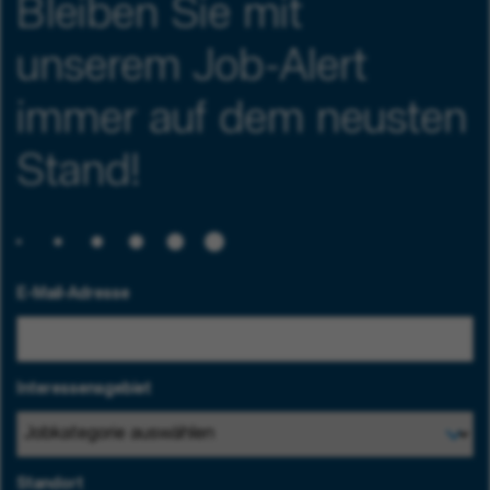
Bleiben Sie mit
unserem Job-Alert
immer auf dem neusten
Stand!
E-Mail-Adresse
Interessensgebiet
Standort