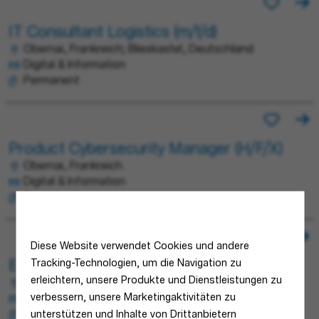
IT Consultant Logistics (m/f/d)
Obernai, Frankreich; Blieskastel, Deutschland
Digital & Information
Permanent
Product Cybersecurity Manager (H/F/X)
Obernai, Frankreich
Digital & Information
Permanent
Diese Website verwendet Cookies und andere
Tracking-Technologien, um die Navigation zu
Engineering Architect H/F/X
erleichtern, unsere Produkte und Dienstleistungen zu
Obernai, Frankreich
verbessern, unsere Marketingaktivitäten zu
Digital & Information
Permanent
unterstützen und Inhalte von Drittanbietern