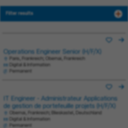
Filter results
Operations Engineer Senior (H/F/X)
Paris, Frankreich; Obernai, Frankreich
Digital & Information
Permanent
IT Engineer - Administrateur Applications
de gestion de portefeuille projets (H/F/X)
Obernai, Frankreich; Blieskastel, Deutschland
Digital & Information
Permanent