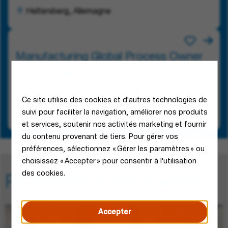
Heltersberg, Allemagne
Manufacturing Global Process Owner
Data Management (m/f/d)
Kórnik, Pologne; Tychy, Pologne; Gądki, Pologne;
Ce site utilise des cookies et d'autres technologies de
Ottfingen, Allemagne; Bieruń, Pologne; Blieskastel,
Allemagne; Heltersberg, Allemagne
suivi pour faciliter la navigation, améliorer nos produits
et services, soutenir nos activités marketing et fournir
du contenu provenant de tiers. Pour gérer vos
préférences, sélectionnez « Gérer les paramètres » ou
choisissez « Accepter » pour consentir à l'utilisation
des cookies.
Poursuivez la découverte
Accepter