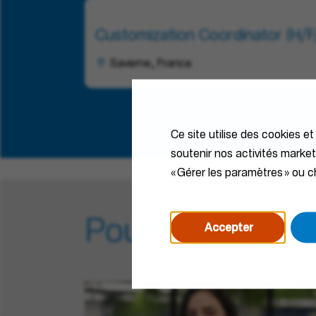
Customization Coordinator (H/F
Saverne, France
Ce site utilise des cookies et
soutenir nos activités marke
« Gérer les paramètres » ou ch
Poursuivez la d
Accepter