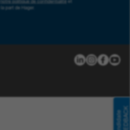
notre politique de confidentialité
et
la part de Hager.
FEEDBACK
Candidate