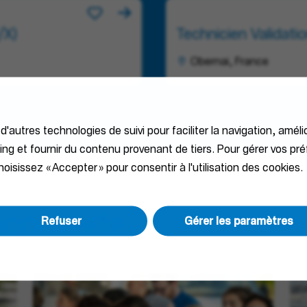
/X)
Technicien Validati
Obernai, France
 d'autres technologies de suivi pour faciliter la navigation, améli
ting et fournir du contenu provenant de tiers. Pour gérer vos pr
oisissez « Accepter » pour consentir à l'utilisation des cookies.
écouverte
Refuser
Gérer les paramètres