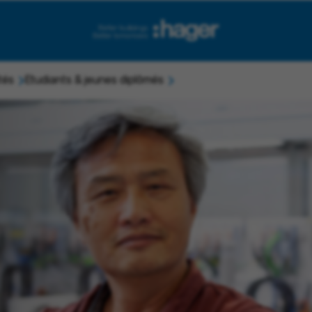
tés
Etudiants & jeunes diplômés