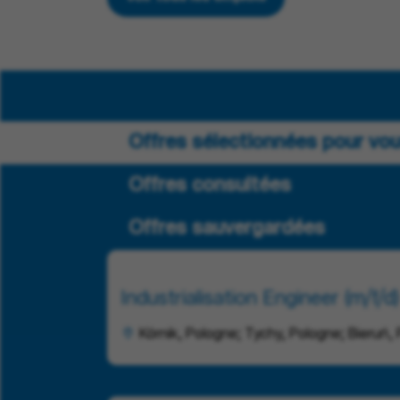
Offres sélectionnées pour vo
Offres consultées
Offres sauvergardées
Industrialisation Engineer (m/f/d)
Kórnik, Pologne; Tychy, Pologne; Bieruń,