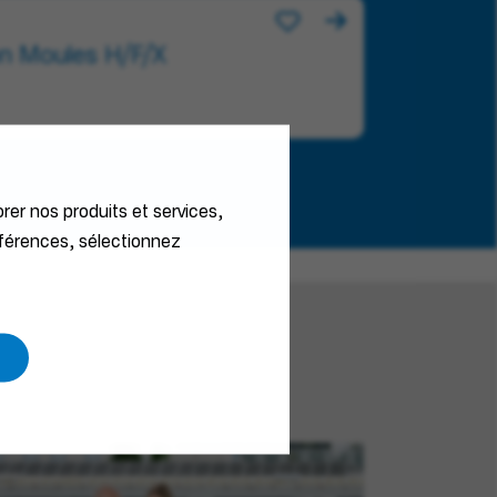
on Moules H/F/X
orer nos produits et services,
éférences, sélectionnez