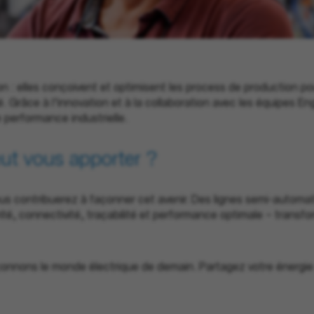
on : elles conçoivent et optimisent les process de production p
lité. Grâce à l’innovation et à la collaboration avec les équipes 
 performance industrielle.
ut
vous
apporter
?
 vous contribuerez à façonner cet avenir. Des lignes semi-autom
té, connectivité, traçabilité et performance optimale – transfo
çonnons le monde électrique de demain. Partagez votre énergie e