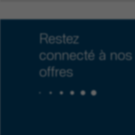
Restez
connecté à nos
offres