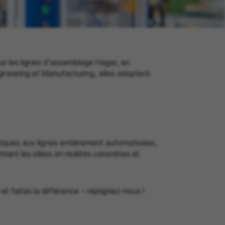
our les lignes d’assemblage Hager, en
Engineering et Manufacturing, elles adoptent
atiques aux lignes entièrement automatisées,
rmant les idées en réalités concrètes et
t faites la différence – rejoignez-nous !