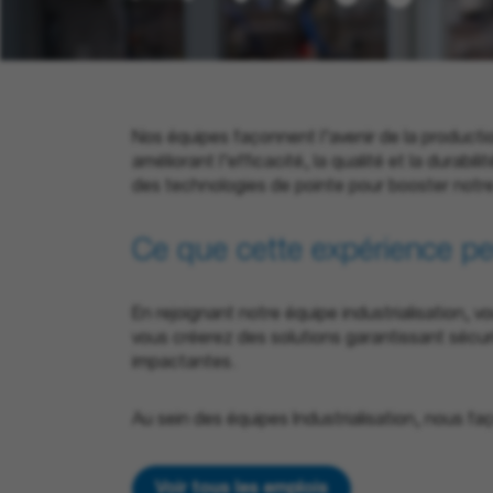
Nos équipes façonnent l’avenir de la producti
améliorant l’efficacité, la qualité et la durabi
des technologies de pointe pour booster notre
Ce que
cette
expérience
pe
En rejoignant notre équipe industrialisation,
vous créerez des solutions garantissant sécuri
impactantes.
Au sein des équipes Industrialisation, nous fa
Voir tous les emplois