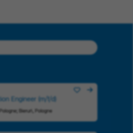
tion Engineer (m/f/d)
 Pologne; Bieruń, Pologne