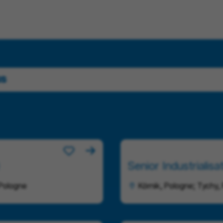
us
Senior Industrialisa
 Pologne
Kórnik, Pologne; Tychy,