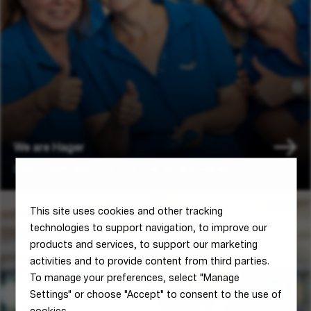
We are Hager
Learn more about us, our culture and values.
This site uses cookies and other tracking
technologies to support navigation, to improve our
products and services, to support our marketing
activities and to provide content from third parties.
To manage your preferences, select "Manage
Settings" or choose "Accept" to consent to the use of