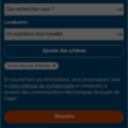
Localisation
Ajouter des critères
Human Resources, Blieskastel
En soumettant vos informations, vous reconnaissez avoir
lu
notre politique de confidentialité
et consentez à
recevoir des communications électroniques de la part de
Hager.
S'inscrire