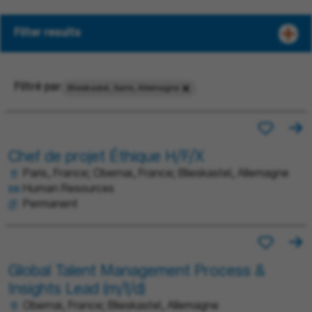
Filter results
Filtré par
Blieskastel, Sarre, Allemagne
Chef de projet Éthique H/F/X
Paris, France; Obernai, France; Blieskastel, Allemagne
Human Resources
Permanent
Global Talent Management Process &
Insights Lead (m/f/d)
Obernai, France; Blieskastel, Allemagne