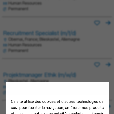
Human Resources
Permanent
Recruitment Specialist (m/f/d)
Obernai, France; Blieskastel, Allemagne
Human Resources
Permanent
Projektmanager Ethik (m/w/d)
Blieskastel, Allemagne
Human Resources
Permanent
Ce site utilise des cookies et d'autres technologies de
suivi pour faciliter la navigation, améliorer nos produits
et services, soutenir nos activités marketing et fournir