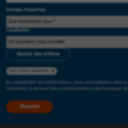
Domaine d'expertise
Localisation
Ajouter des critères
Early Careers, Blieskastel
En soumettant vos informations, vous reconnaissez avoir lu
consentez à recevoir des communications électroniques de 
S'inscrire