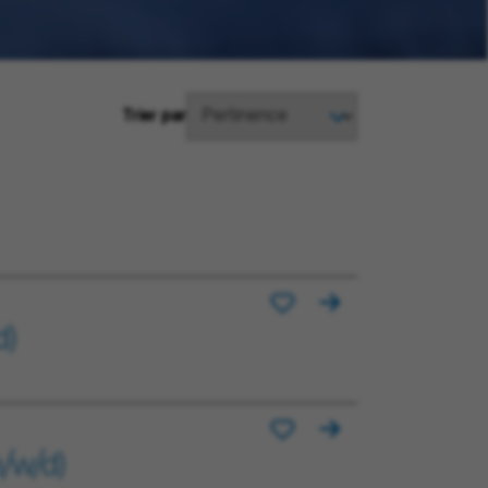
Trier par
d)
/w/d)