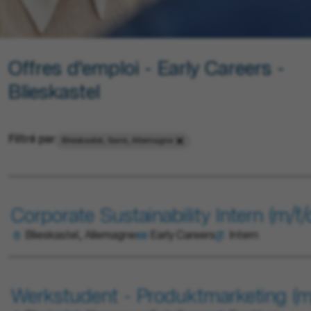
Offres d'emploi - Early Careers -
Blieskastel
Filtré par
Blieskastel, Sarre, Allemagne
Corporate Sustainability Intern (m/f/
Blieskastel, Allemagne
Early Careers
Intern
Werkstudent - Produktmarketing (m