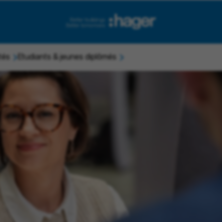
tés
Etudiants & jeunes diplômés