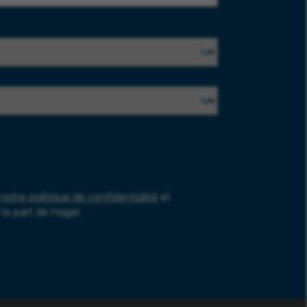
notre politique de confidentialité
et
la part de Hager.