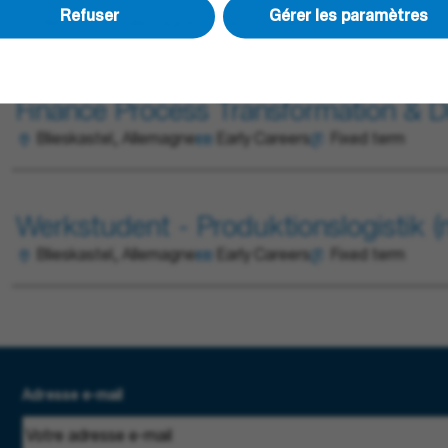
Refuser
Gérer les paramètres
Blieskastel, Allemagne
Early Careers
Fixed term
Finance Process Transformation & Dig
Blieskastel, Allemagne
Early Careers
Fixed term
Werkstudent - Produktionslogistik (
Blieskastel, Allemagne
Early Careers
Fixed term
Adresse e-mail