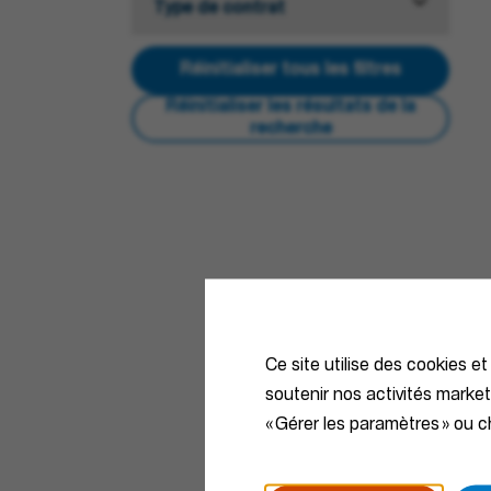
Type de contrat
Réinitialiser tous les filtres
Réinitialiser les résultats de la
recherche
Ce site utilise des cookies et
soutenir nos activités marke
« Gérer les paramètres » ou ch