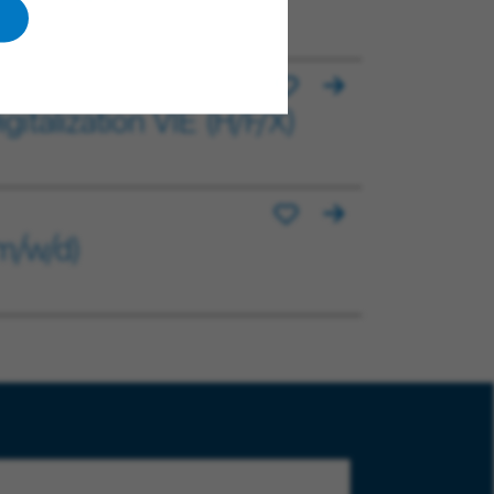
italization VIE (H/F/X)
m/w/d)