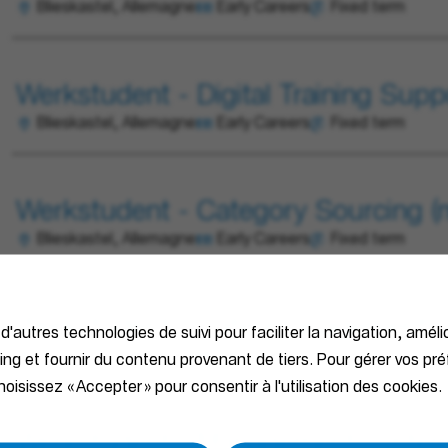
Blieskastel, Allemagne
Early Careers
Fixed term
Werkstudent - Digital Training Supp
Blieskastel, Allemagne
Early Careers
Fixed term
Werkstudent - Category Sourcing (
Blieskastel, Allemagne
Early Careers
Fixed term
Werkstudent - Datenmanagement u
 d'autres technologies de suivi pour faciliter la navigation, améli
Blieskastel, Allemagne
Early Careers
Fixed term
ting et fournir du contenu provenant de tiers. Pour gérer vos pr
oisissez « Accepter » pour consentir à l'utilisation des cookies.
Werkstudent - Management System