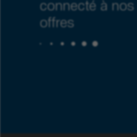
connecté à nos
offres