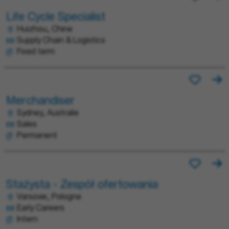
Life Cycle Specialist
Huizhou, Chine
Supply Chain & Logistics
Fixed term
Merchandiser
Sydney, Australie
Sales
Permanent
Stażysta - Zespół ofertowania
Varsovie, Pologne
Early Careers
Intern