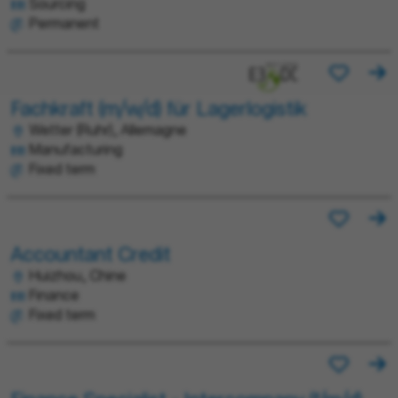
Sourcing
Permanent
Fachkraft (m/w/d) für Lagerlogistik
Wetter (Ruhr), Allemagne
Manufacturing
Fixed term
Accountant Credit
Huizhou, Chine
Finance
Fixed term