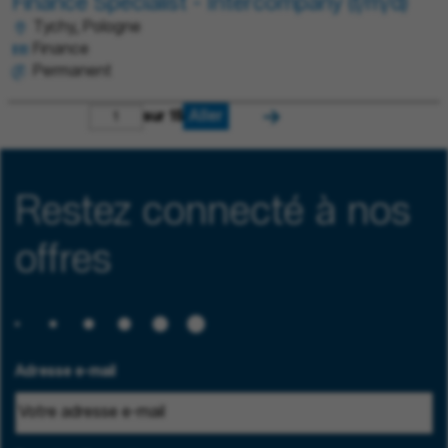
Finance Specialist - Intercompany (f/m/d)
Tychy, Pologne
Finance
Permanent
Aller
sur 15
Restez connecté à nos
offres
Adresse e-mail