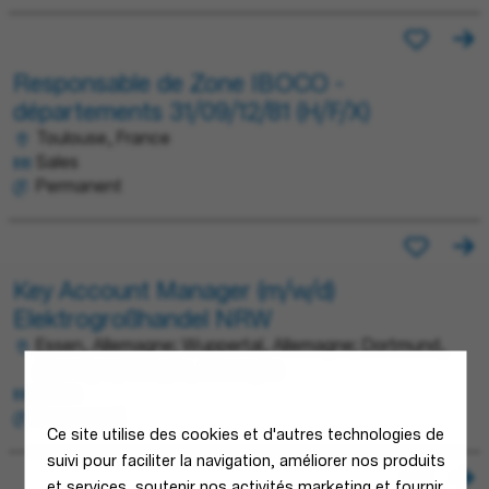
Responsable de Zone IBOCO -
départements 31/09/12/81 (H/F/X)
Toulouse, France
Sales
Permanent
Key Account Manager (m/w/d)
Elektrogroßhandel NRW
Essen, Allemagne; Wuppertal, Allemagne; Dortmund,
Allemagne; Cologne, Allemagne
Sales
Permanent
Ce site utilise des cookies et d'autres technologies de
suivi pour faciliter la navigation, améliorer nos produits
et services, soutenir nos activités marketing et fournir