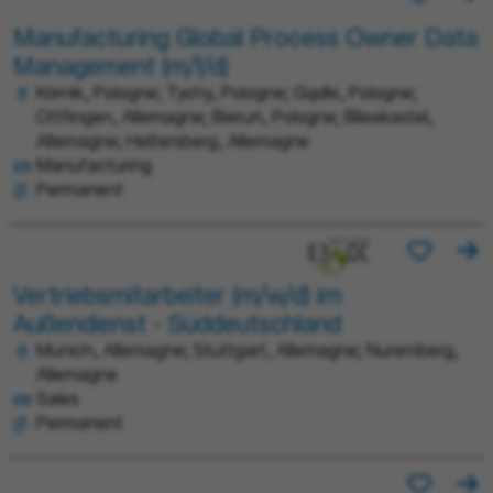
Manufacturing Global Process Owner Data
Management (m/f/d)
Kórnik, Pologne; Tychy, Pologne; Gądki, Pologne;
Ottfingen, Allemagne; Bieruń, Pologne; Blieskastel,
Allemagne; Heltersberg, Allemagne
Manufacturing
Permanent
Vertriebsmitarbeiter (m/w/d) im
Außendienst - Süddeutschland
Munich, Allemagne; Stuttgart, Allemagne; Nuremberg,
Allemagne
Sales
Permanent