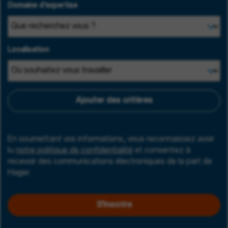
Domaine d'expertise
Localisation
Ajouter des critères
En soumettant vos informations, vous reconnaissez avoir
lu
notre politique de confidentialité
et consentez à
recevoir des communications électroniques de la part de
Hager.
S'inscrire