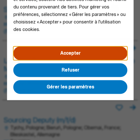
du contenu provenant de tiers. Pour gérer vos
Specjalista ds. Obsługi Klienta (k/m/x)
préférences, sélectionnez « Gérer les paramètres » ou
Tychy, Pologne
choisissez « Accepter » pour consentir à l'utilisation
Sales
des cookies.
Fixed term
Accepter
Learning Experience Designer - Leadership
M/F/D
Refuser
Tychy, Pologne; Paris, France
Human Resources
Gérer les paramètres
Permanent
Sourcing Deputy (m/f/d)
Tychy, Pologne; Bieruń, Pologne; Obernai, France;
Blieskastel, Allemagne