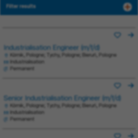
Filter results
Industrialisation Engineer (m/f/d)
Kórnik, Pologne; Tychy, Pologne; Bieruń, Pologne
Industrialisation
Permanent
Senior Industrialisation Engineer (m/f/d)
Kórnik, Pologne; Tychy, Pologne; Bieruń, Pologne
Industrialisation
Permanent