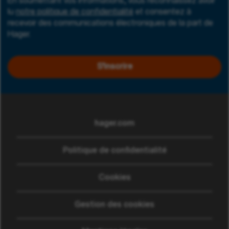
En soumettant vos informations, vous reconnaissez avoir
lu
notre politique de confidentialité
et consentez à
recevoir des communications électroniques de la part de
Hager.
S'inscrire
hager.com
(ouvre dans une nouvelle
Politique de confidentialité
Cookies
Gestion des cookies