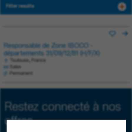
Filter results
Responsable de Zone IBOCO -
départements 31/09/12/81 (H/F/X)
Toulouse, France
Sales
Permanent
Restez connecté à nos
offres