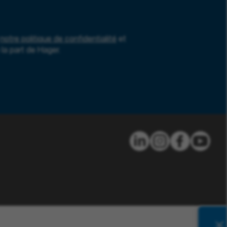
notre politique de confidentialité
et
la part de Hager.