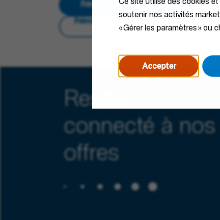
Ce site utilise des cookies et
Réinitialiser tous les filtres
soutenir nos activités marke
Réinitialiser les résultats de la
« Gérer les paramètres » ou ch
recherche
Accepter
Restez
connecté à nos
offres