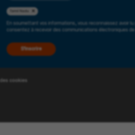
Tamil Nadu
En soumettant vos informations, vous reconnaissez avoir lu
consentez à recevoir des communications électroniques de 
S'inscrire
 des cookies