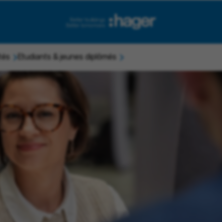
tés
Etudiants & jeunes diplômés