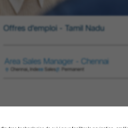
Offres d'emploi - Tamil Nadu
Area Sales Manager - Chennai
Chennai, Inde
Sales
Permanent