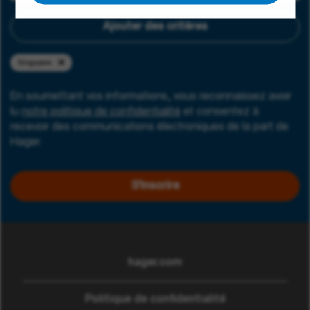
Ajouter des critères
Singapore
En soumettant vos informations, vous reconnaissez avoir
lu
notre politique de confidentialité
et consentez à
recevoir des communications électroniques de la part de
Hager.
S'inscrire
hager.com
(ouvre dans une nouvelle
Politique de confidentialité