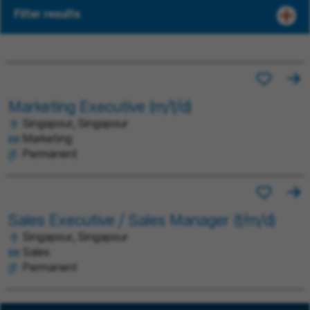
Filter results
Marketing Executive (m/f/d)
Singapour, Singapour
Marketing
Permanent
Sales Executive / Sales Manager (f/m/d)
Singapour, Singapour
Sales
Permanent