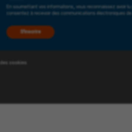
En soumettant vos informations, vous reconnaissez avoir lu
consentez à recevoir des communications électroniques de 
S'inscrire
 des cookies