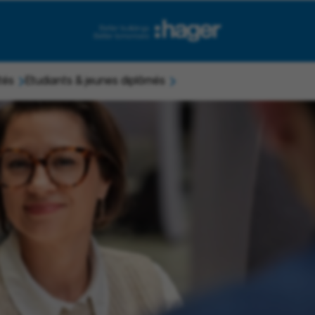
tés
Etudiants & jeunes diplômés