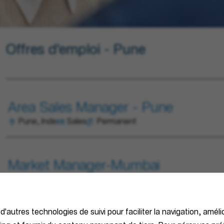
Offres d'emploi - Pune
Area Sales Manager - Pune
Pune, Inde
Sales
Permanent
Market Manager-Mumbai
Pune, Inde
Marketing
Permanent
 d'autres technologies de suivi pour faciliter la navigation, améli