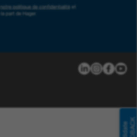
notre politique de confidentialité
et
la part de Hager.
FEEDBACK
Candidate