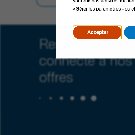
soutenir nos activités marke
recherche
« Gérer les paramètres » ou ch
Accepter
Restez
connecté à nos
offres