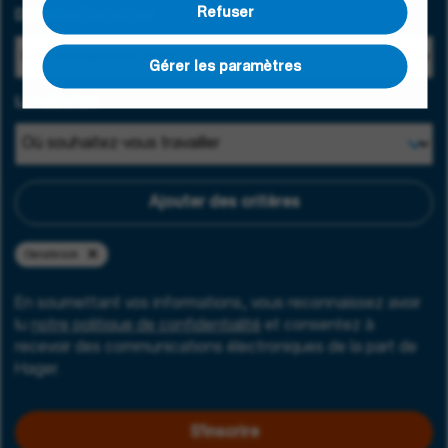
Refuser
Domaine d'expertise
Gérer les paramètres
Localisation
Ajouter des critères
Osnabrück
En soumettant vos informations, vous reconnaissez avoir
lu
notre politique de confidentialité
et consentez à
recevoir des communications électroniques de la part de
Hager.
S'inscrire