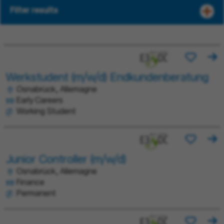
Filter results
Werkstudent (m/w/d) Endkundenberatung
Osnabrück, Allemagne
Early Careers
Working Student
Junior Controller (m/w/d)
Osnabrück, Allemagne
Finance
Permanent