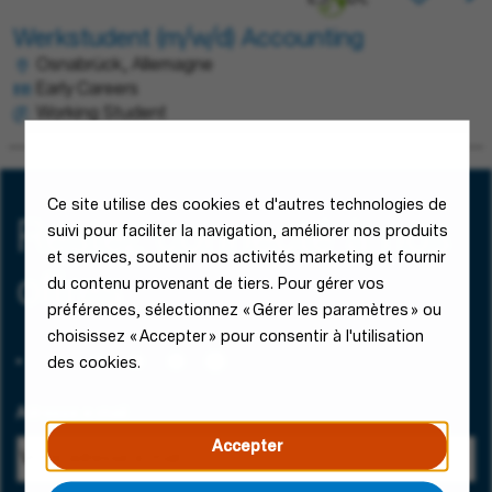
Werkstudent (m/w/d) Accounting
Osnabrück, Allemagne
Early Careers
Working Student
Ce site utilise des cookies et d'autres technologies de
Restez connecté à nos
suivi pour faciliter la navigation, améliorer nos produits
et services, soutenir nos activités marketing et fournir
offres
du contenu provenant de tiers. Pour gérer vos
préférences, sélectionnez « Gérer les paramètres » ou
choisissez « Accepter » pour consentir à l'utilisation
des cookies.
Adresse e-mail
Accepter