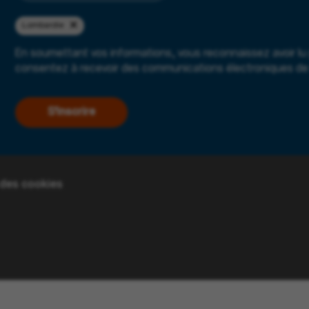
Lombardie
En soumettant vos informations, vous reconnaissez avoir lu
consentez à recevoir des communications électroniques de 
S'inscrire
 des cookies