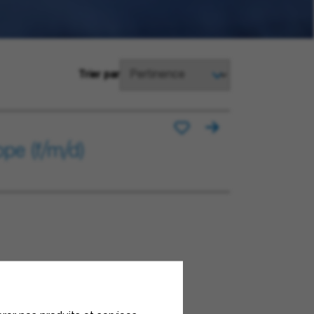
Trier par
pe (f/m/d)