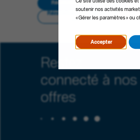
Ce site utilise des cookies et
Réinitialiser tous les filtres
soutenir nos activités marke
Réinitialiser les résultats de la
« Gérer les paramètres » ou ch
recherche
Accepter
Restez
connecté à nos
offres