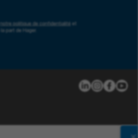
notre politique de confidentialité
et
la part de Hager.