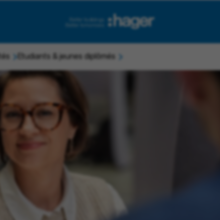
tés
Etudiants & jeunes diplômés