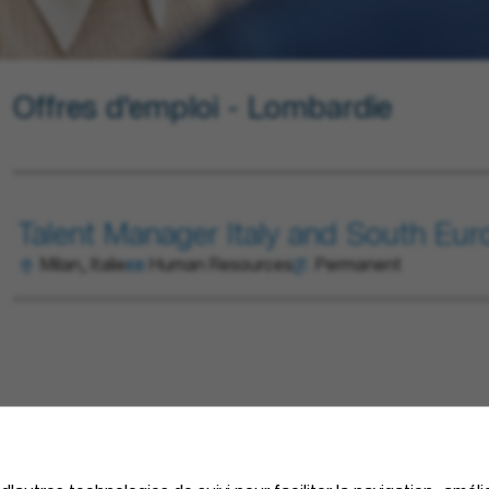
Offres d'emploi - Lombardie
Talent Manager Italy and South Euro
Milan, Italie
Human Resources
Permanent