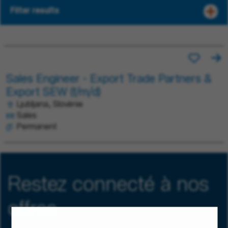
Filter results
Sales Engineer - Export Trade Partners &
Export SEW (f/m/d)
Ljubljana, Slovénie
Sales
Permanent
Restez connecté à nos
offres