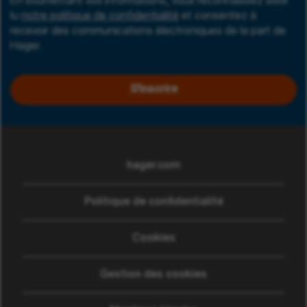
En soumettant vos informations, vous reconnaissez avoir
lu
notre politique de confidentialité
et consentez à
recevoir des communications électroniques de la part de
Hager.
S'inscrire
hager.com
(ouvre dans une nouvelle
Politique de confidentialité
Cookies
Gestion des cookies