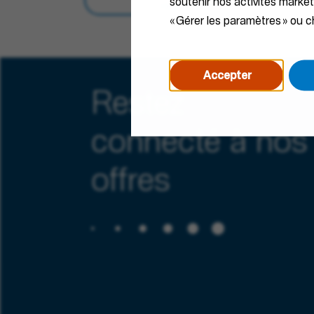
soutenir nos activités marke
recherche
« Gérer les paramètres » ou ch
Accepter
Restez
connecté à nos
offres