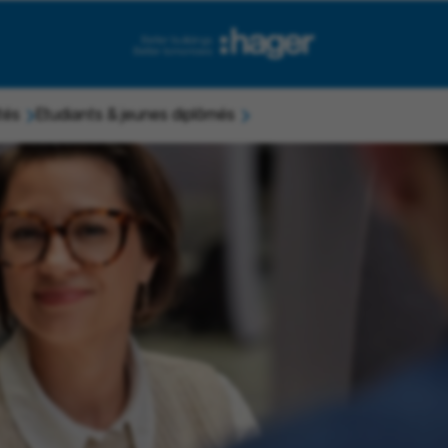
tés
Etudiants & jeunes diplômés