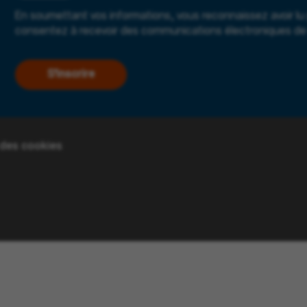
En soumettant vos informations, vous reconnaissez avoir lu
consentez à recevoir des communications électroniques de 
S'inscrire
 des cookies