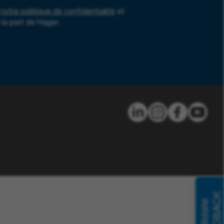
notre politique de confidentialité
et
la part de Hager.
FEEDBACK
Candidate