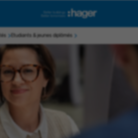
tés
Etudiants & jeunes diplômés