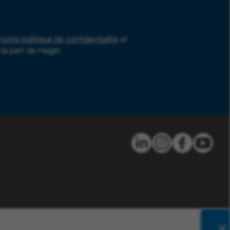
notre politique de confidentialité
et
la part de Hager.