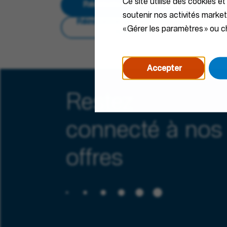
Ce site utilise des cookies et
Réinitialiser tous les filtres
soutenir nos activités marke
Réinitialiser les résultats de la
« Gérer les paramètres » ou ch
recherche
Accepter
Restez
connecté à nos
offres