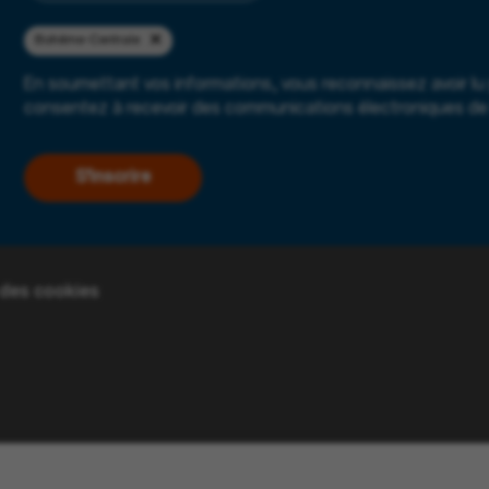
Bohême-Centrale
En soumettant vos informations, vous reconnaissez avoir lu
consentez à recevoir des communications électroniques de 
S'inscrire
 des cookies