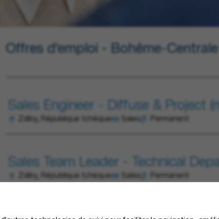
Offres d'emploi - Bohême-Centrale
Sales Engineer - Diffuse & Project (m
Zdiby, République tchèque
Sales
Permanent
Sales Team Leader - Technical Depa
Zdiby, République tchèque
Sales
Permanent