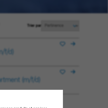
Trier par
/f/d)
rtment (m/f/d)