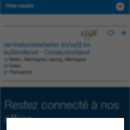
Filter results
Vertriebsmitarbeiter (m/w/d) im
Außendienst - Ostdeutschland
Berlin, Allemagne; Leipzig, Allemagne
Sales
Permanent
Restez connecté à nos
offres