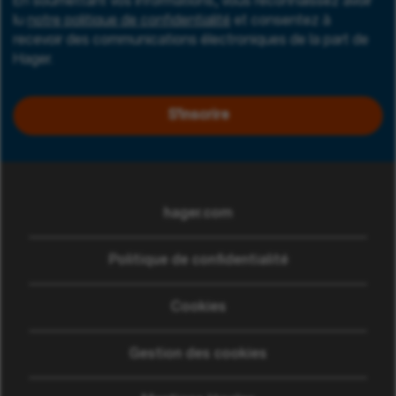
En soumettant vos informations, vous reconnaissez avoir
lu
notre politique de confidentialité
et consentez à
recevoir des communications électroniques de la part de
Hager.
S'inscrire
hager.com
(ouvre dans une nouvelle
Politique de confidentialité
Cookies
Gestion des cookies