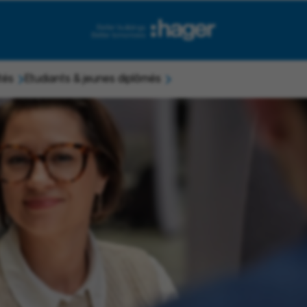
tés
Etudiants & jeunes diplômés