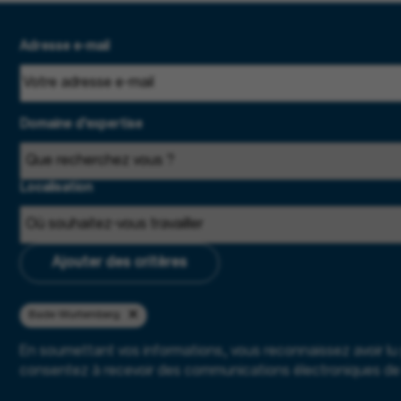
Adresse e-mail
Domaine d'expertise
Localisation
Ajouter des critères
Bade-Wurtemberg
En soumettant vos informations, vous reconnaissez avoir lu
consentez à recevoir des communications électroniques de 