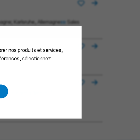
agne; Karlsruhe, Allemagne
Sales
orer nos produits et services,
/d) Innendienst
éférences, sélectionnez
/d) Innendienst -