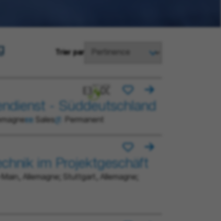
g
Trier par
ßendienst - Süddeutschland
lemagne
Sales
Permanent
technik im Projektgeschäft
-Main, Allemagne; Stuttgart, Allemagne;