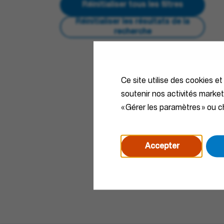
Réinitialiser tous les filtres
Réinitialiser les résultats de la
recherche
Ce site utilise des cookies et
soutenir nos activités marke
« Gérer les paramètres » ou ch
Accepter