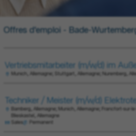
Offres d'emploi - Bade-Wurtember
Vertriebsmitarbeiter (m/w/d) im Au
Munich, Allemagne; Stuttgart, Allemagne; Nuremberg, Al
Techniker / Meister (m/w/d) Elektro
Bamberg, Allemagne; Munich, Allemagne; Francfort-sur-le
Blieskastel, Allemagne
Sales
Permanent