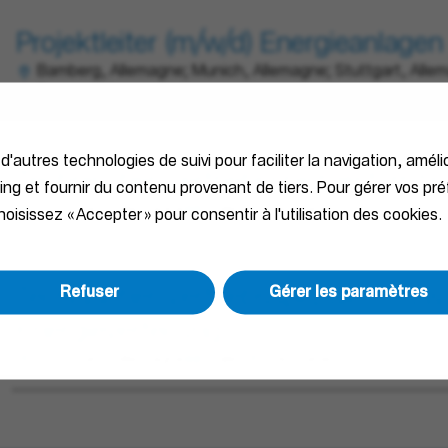
Projektleiter (m/w/d) Energieanlagen
Bamberg, Allemagne; Munich, Allemagne; Stuttgart, Allem
Permanent
 d'autres technologies de suivi pour faciliter la navigation, améli
Technischer Vertriebsspezialist (m/w
ting et fournir du contenu provenant de tiers. Pour gérer vos pr
Stuttgart, Allemagne
Sales
Permanent
oisissez « Accepter » pour consentir à l'utilisation des cookies.
Refuser
Gérer les paramètres
Technischer Vertriebsspezialist (m/w
Energieverteilung
Stuttgart, Allemagne
Sales
Permanent