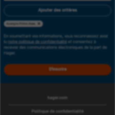
Ajouter des critères
Auvergne-Rhône-Alpes
En soumettant vos informations, vous reconnaissez avoir
lu
notre politique de confidentialité
et consentez à
recevoir des communications électroniques de la part de
Hager.
S'inscrire
hager.com
(ouvre dans une nouvelle
Politique de confidentialité