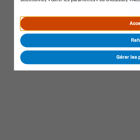
Acce
Ref
Gérer les 