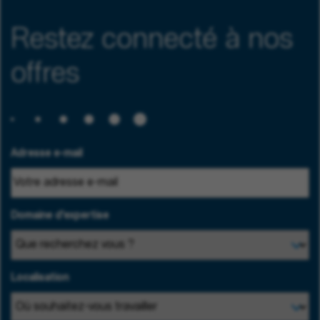
Restez connecté à nos
offres
Adresse e-mail
Domaine d'expertise
Localisation