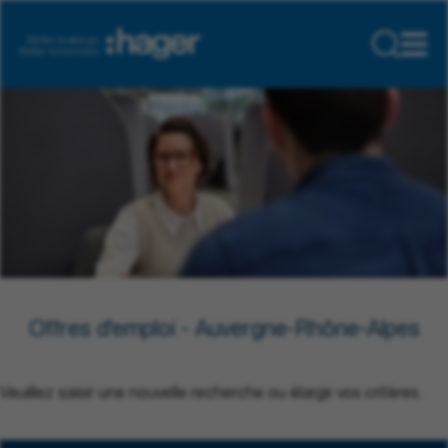
Offres d'emploi - Auvergne-Rhône-Alpes
Veuillez saisir une nouvelle recherche ou élargir vos critères.