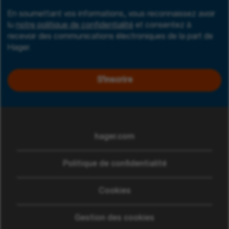
En soumettant vos informations, vous reconnaissez avoir
lu
notre politique de confidentialité
et consentez à
recevoir des communications électroniques de la part de
Hager.
S'inscrire
hager.com
(ouvre dans une nouvelle
Politique de confidentialité
Cookies
Gestion des cookies