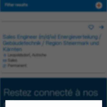
Filter results
Sales Engineer (m/d/w) Energieverteilung /
Gebäudetechnik / Region Steiermark und
Kärnten
Leopoldsdorf, Autriche
Sales
Permanent
Restez connecté à nos
offres