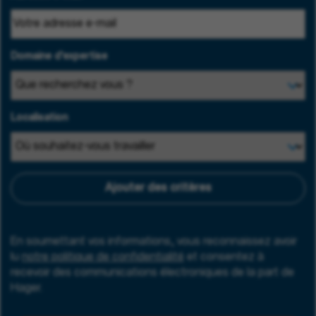
Domaine d'expertise
Localisation
Ajouter des critères
En soumettant vos informations, vous reconnaissez avoir
lu
notre politique de confidentialité
et consentez à
recevoir des communications électroniques de la part de
Hager.