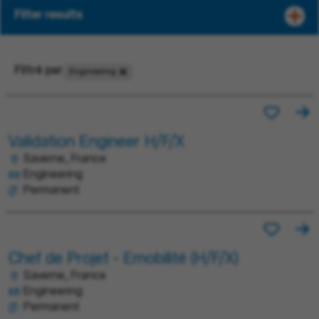
Filter results
Filtré par
Engineering
Validation Engineer H/F/X
Saverne, France
Engineering
Permanent
Chef de Projet - Emobilité (H/F/X)
Saverne, France
Engineering
Permanent