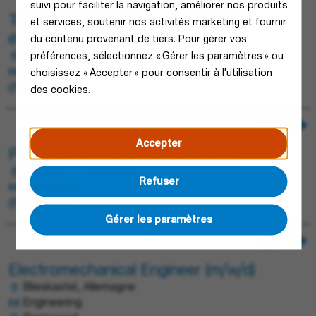
suivi pour faciliter la navigation, améliorer nos produits
Technicien Validation - Laboratoire
et services, soutenir nos activités marketing et fournir
électrotechnique (H/F/X)
du contenu provenant de tiers. Pour gérer vos
Obernai, France
préférences, sélectionnez « Gérer les paramètres » ou
Engineering
choisissez « Accepter » pour consentir à l'utilisation
Permanent
des cookies.
Accepter
Product Design Engineer (m/w/d)
Blieskastel, Allemagne
Refuser
Engineering
Permanent
Gérer les paramètres
Electromechanical Engineer (m/w/d)
Blieskastel, Allemagne
Engineering