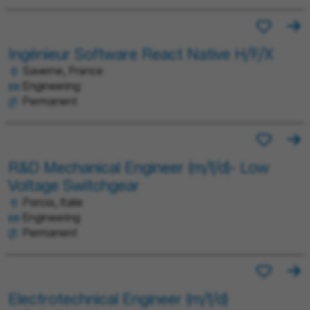
Ingénieur Software React Native H/F/X
Saverne, France
Engineering
Permanent
R&D Mechanical Engineer (m/f/d)- Low
Voltage Switchgear
Porcia, Italie
Engineering
Permanent
Electrotechnical Engineer (m/f/d)