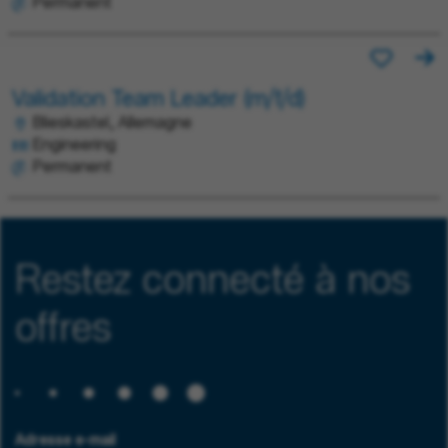
Permanent
Validation Team Leader (m/f/d)
Blieskastel, Allemagne
Engineering
Permanent
Restez connecté à nos
offres
Adresse e-mail