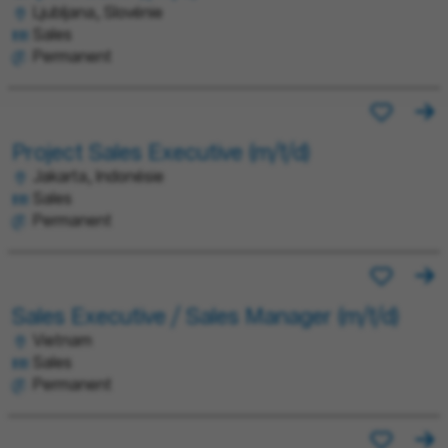
Ljubljana, Slovénie
Sales
Permanent
Project Sales Executive (m/f/d)
Jakarta, Indonésie
Sales
Permanent
Sales Executive / Sales Manager (m/f/d)
Vietnam
Sales
Permanent