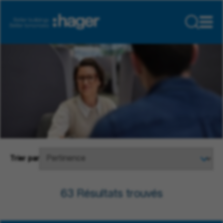
Trier par
63
Résultats trouvés