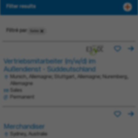
Filter results
Filtré par
Sales
Vertriebsmitarbeiter (m/w/d) im
Außendienst - Süddeutschland
Munich, Allemagne; Stuttgart, Allemagne; Nuremberg,
Allemagne
Sales
Permanent
Merchandiser
Sydney, Australie