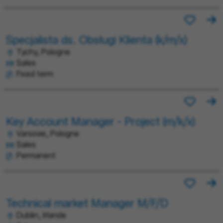
Specjalista ds. Obsługi Klienta (k/m/x)
Tychy, Pologne
Sales
Fixed term
Key Account Manager - Project (m/k/x)
Varsovie, Pologne
Sales
Permanent
Technical market Manager M/F/D
Dublin, Irlande