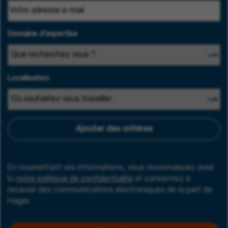
Domaine d'expertise
Localisation
Ajouter des critères
En soumettant vos informations, vous reconnaissez avoir
lu
notre politique de confidentialité
et consentez à
recevoir des communications électroniques de la part de
Hager.