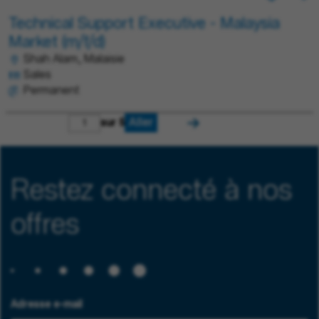
Technical Support Executive - Malaysia
Market (m/f/d)
Shah Alam, Malaisie
Sales
Permanent
Aller
sur 5
Restez connecté à nos
offres
Adresse e-mail