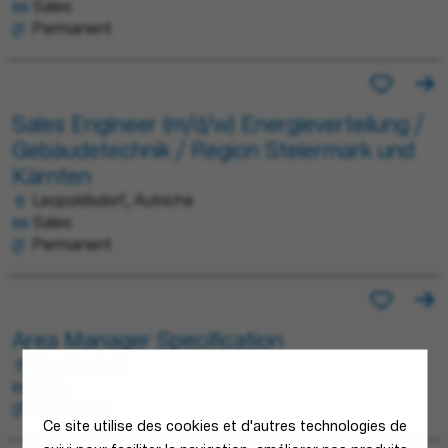
Sales
Permanent
Sales Engineer (m/d/w) Energieverteilung /
Gebäudetechnik / Region Steiermark und
Kärnten
Leopoldsdorf, Autriche
Sales
Permanent
Area Manager Specification
Bombay, Inde
Sales
Permanent
Ce site utilise des cookies et d'autres technologies de