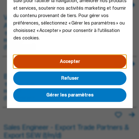
suivi pour faciliter la navigation, améliorer nos produits
et services, soutenir nos activités marketing et fournir
du contenu provenant de tiers. Pour gérer vos
Vertriebsmitarbeiter (m/w/d) im
préférences, sélectionnez « Gérer les paramètres » ou
Außendienst - Ostdeutschland
choisissez « Accepter » pour consentir à l'utilisation
Berlin, Allemagne; Leipzig, Allemagne
des cookies.
Sales
Permanent
Accepter
Branch Manager - Rajasthan
Refuser
Jaipur, Inde
Sales
Gérer les paramètres
Permanent
Sales Engineer - Export Trade Partners &
Export SEW (f/m/d)