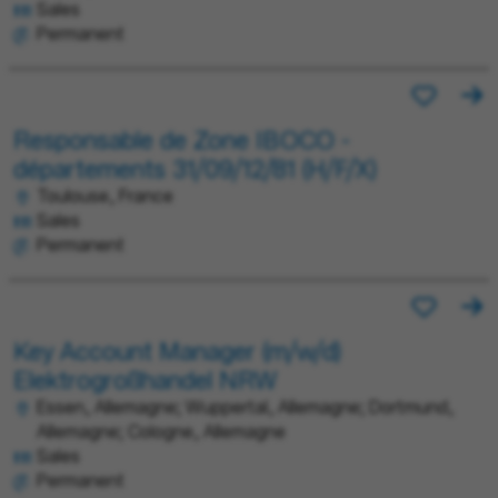
Sales
Permanent
Responsable de Zone IBOCO -
départements 31/09/12/81 (H/F/X)
Toulouse, France
Sales
Permanent
Key Account Manager (m/w/d)
Elektrogroßhandel NRW
Essen, Allemagne; Wuppertal, Allemagne; Dortmund,
Allemagne; Cologne, Allemagne
Sales
Permanent