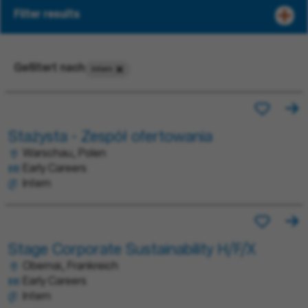
Filter results
Gefiltert nach
Intern
Stażysta - Zespół ofertowania
Warschau, Polen
Early Careers
Intern
Stage Corporate Sustainability H/F/X
Obernai, Frankreich
Early Careers
Intern