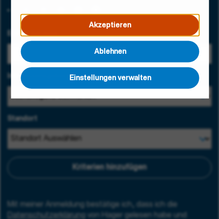
Akzeptieren
E-Mail-Adresse
Ablehnen
Interessensgebiet
Einstellungen verwalten
Standort
Kriterien hinzufügen
Mit meiner Anmeldung bestätige ich, dass ich die
Datenschutzerklärung
von Hager gelesen habe und