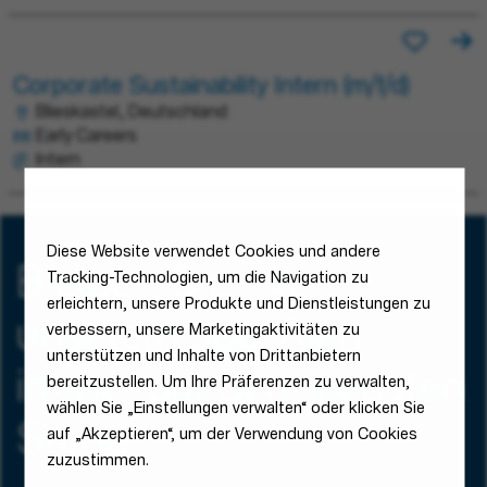
Corporate Sustainability Intern (m/f/d)
Blieskastel, Deutschland
Early Careers
Intern
Diese Website verwendet Cookies und andere
Bleiben Sie mit
Tracking-Technologien, um die Navigation zu
erleichtern, unsere Produkte und Dienstleistungen zu
unserem Job-Alert
verbessern, unsere Marketingaktivitäten zu
unterstützen und Inhalte von Drittanbietern
immer auf dem neusten
bereitzustellen. Um Ihre Präferenzen zu verwalten,
wählen Sie „Einstellungen verwalten“ oder klicken Sie
Stand!
auf „Akzeptieren“, um der Verwendung von Cookies
zuzustimmen.