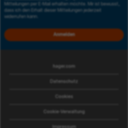
Mitteilungen per E-Mail erhalten möchte. Mir ist bewusst,
dass ich den Erhalt dieser Mitteilungen jederzeit
widerrufen kann.
Anmelden
hager.com
(wird in einem neuen Fen
Datenschutz
Cookies
Cookie-Verwaltung
Impressum