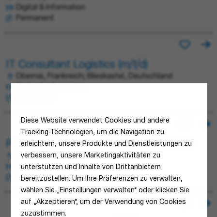
Digital & Information
Permanent
IT Consultant Logistics (m/f/d)
Obernai, Frankreich; Blieskastel, Deutschland
Digital & Information
Permanent
Diese Website verwendet Cookies und andere
Tracking-Technologien, um die Navigation zu
Product Cybersecurity Manager (H/F/X)
erleichtern, unsere Produkte und Dienstleistungen zu
Obernai, Frankreich
verbessern, unsere Marketingaktivitäten zu
Digital & Information
unterstützen und Inhalte von Drittanbietern
Permanent
bereitzustellen. Um Ihre Präferenzen zu verwalten,
wählen Sie „Einstellungen verwalten“ oder klicken Sie
auf „Akzeptieren“, um der Verwendung von Cookies
zuzustimmen.