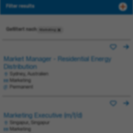
Filter results
Gefiltert nach
Marketing
Market Manager - Residential Energy
Distribution
Sydney, Australien
Marketing
Permanent
Marketing Executive (m/f/d)
Singapur, Singapur
Marketing