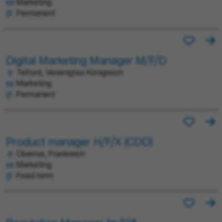
Marketing
Permanent
Digital Marketing Manager M/F/D
Telford, Vereinigtes Königreich
Marketing
Permanent
Product manager H/F/X (CDD)
Obernai, Frankreich
Marketing
Fixed term