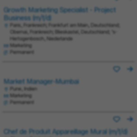
Growth Marketing Specialist - Project
Business (m/f/d)
Paris, Frankreich; Frankfurt am Main, Deutschland;
Obernai, Frankreich; Blieskastel, Deutschland; ’s-
Hertogenbosch, Niederlande
Marketing
Permanent
Market Manager-Mumbai
Pune, Indien
Marketing
Permanent
Chef de Produit Appareillage Mural (m/f/d)