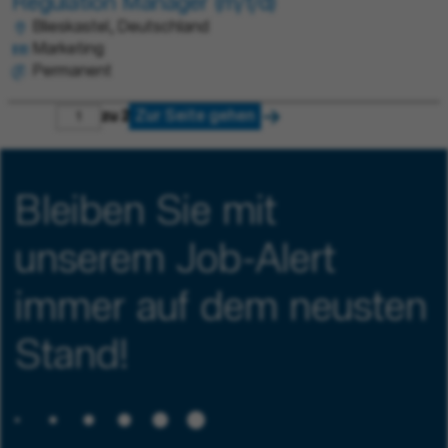
Regulation Manager (m/f/d)
Blieskastel, Deutschland
Marketing
Permanent
Zur Seite gehen
zu 2
Bleiben Sie mit
unserem Job-Alert
immer auf dem neusten
Stand!