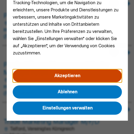
Tracking-Technologien, um die Navigation zu
erleichtern, unsere Produkte und Dienstleistungen zu
Product manager H/F/X
verbessern, unsere Marketingaktivitäten zu
Saverne, Frankreich; Obernai, Frankreich
unterstützen und Inhalte von Drittanbietern
Marketing
bereitzustellen. Um Ihre Präferenzen zu verwalten,
Permanent
wählen Sie „Einstellungen verwalten“ oder klicken Sie
auf „Akzeptieren“, um der Verwendung von Cookies
zuzustimmen.
Product Range Management Senior
Manager H/F/X
Akzeptieren
Saverne, Frankreich
Marketing
Ablehnen
Permanent
Einstellungen verwalten
Trade Marketing Manager M/F/D
Telford, Vereinigtes Königreich