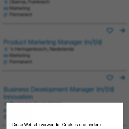
Obernai, Frankreich
Marketing
Permanent
Product Marketing Manager (m/f/d)
’s-Hertogenbosch, Niederlande
Marketing
Permanent
Business Development Manager (m/f/d)
Innovation
Blieskastel, Deutschland
Marketing
Permanent
Diese Website verwendet Cookies und andere