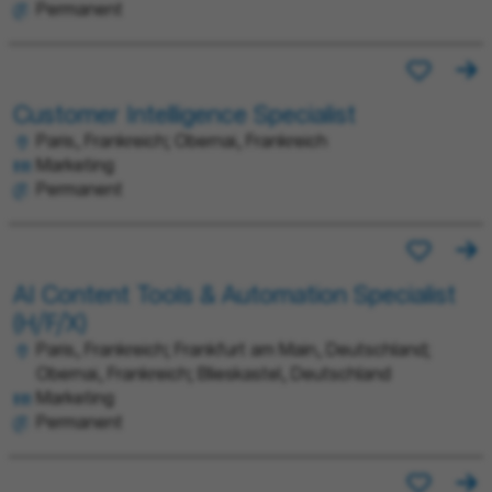
Permanent
Customer Intelligence Specialist
Paris, Frankreich; Obernai, Frankreich
Marketing
Permanent
AI Content Tools & Automation Specialist
(H/F/X)
Paris, Frankreich; Frankfurt am Main, Deutschland;
Obernai, Frankreich; Blieskastel, Deutschland
Marketing
Permanent