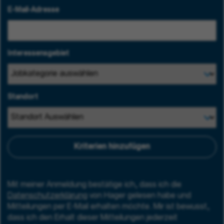
E-Mail-Adresse
Interessensgebiet
Standort
Kriterien hinzufügen
Mit meiner Anmeldung bestätige ich, dass ich die
Datenschutzerklärung
von Hager gelesen habe und
Mitteilungen per E-Mail erhalten möchte. Mir ist bewusst,
dass ich den Erhalt dieser Mitteilungen jederzeit