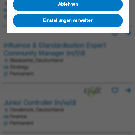
Obernai, Frankreich; Blieskastel, Deutschland
Ablehnen
Finance
Fixed term
Einstellungen verwalten
Influence & Standardisation Expert
Community Manager (m/f/d)
Blieskastel, Deutschland
Strategy
Permanent
Junior Controller (m/w/d)
Osnabrück, Deutschland
Finance
Permanent