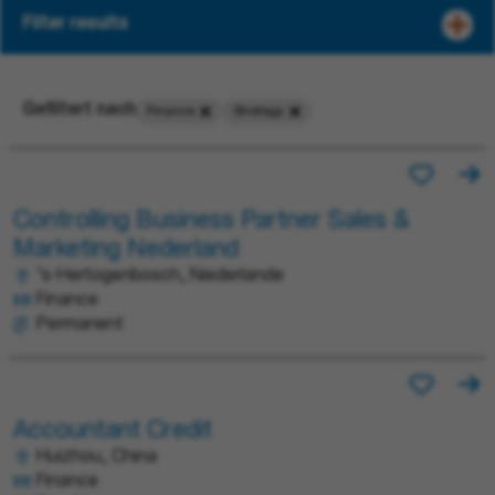
Filter results
Gefiltert nach
Finance
Strategy
Controlling Business Partner Sales &
Marketing Nederland
’s-Hertogenbosch, Niederlande
Finance
Permanent
Accountant Credit
Huizhou, China
Finance