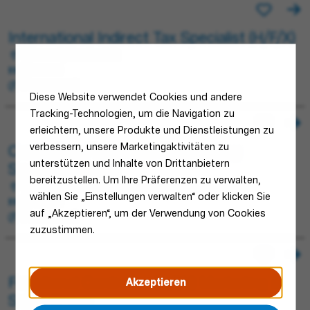
International Indirect Tax Specialist (H/F/X)
Obernai, Frankreich
Finance
Permanent
Diese Website verwendet Cookies und andere
Tracking-Technologien, um die Navigation zu
erleichtern, unsere Produkte und Dienstleistungen zu
verbessern, unsere Marketingaktivitäten zu
Controlling Planning & Forecasting
unterstützen und Inhalte von Drittanbietern
Specialist (m/f/d)
bereitzustellen. Um Ihre Präferenzen zu verwalten,
Obernai, Frankreich; Blieskastel, Deutschland
wählen Sie „Einstellungen verwalten“ oder klicken Sie
Finance
auf „Akzeptieren“, um der Verwendung von Cookies
Permanent
zuzustimmen.
Functional Controller (m/f/d) Marketing &
Akzeptieren
Sales Group