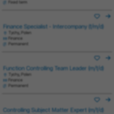
Fixed term
Finance Specialist - Intercompany (f/m/d)
Tychy, Polen
Finance
Permanent
Function Controlling Team Leader (m/f/d)
Tychy, Polen
Finance
Permanent
Controlling Subject Matter Expert (m/f/d)