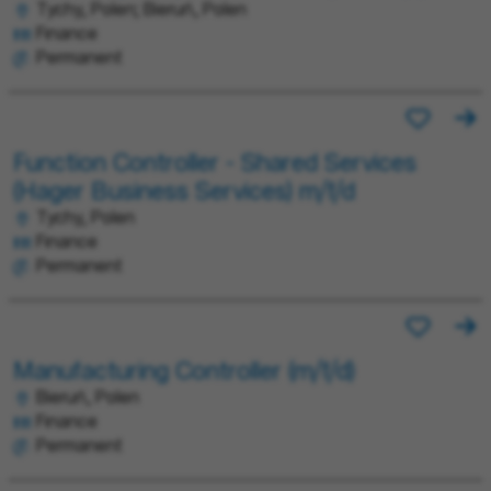
Tychy, Polen; Bieruń, Polen
Finance
Permanent
Function Controller - Shared Services
(Hager Business Services) m/f/d
Tychy, Polen
Finance
Permanent
Manufacturing Controller (m/f/d)
Bieruń, Polen
Finance
Permanent