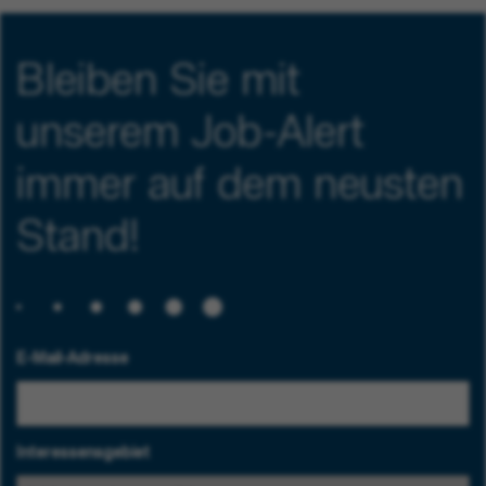
Bleiben Sie mit
unserem Job-Alert
immer auf dem neusten
Stand!
E-Mail-Adresse
Interessensgebiet