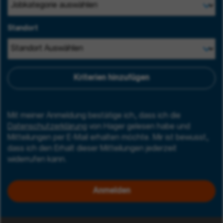
Standort
Kriterien hinzufügen
Mit meiner Anmeldung bestätige ich, dass ich die
Datenschutzerklärung
von Hager gelesen habe und
Mitteilungen per E-Mail erhalten möchte. Mir ist bewusst,
dass ich den Erhalt dieser Mitteilungen jederzeit
widerrufen kann.
Anmelden